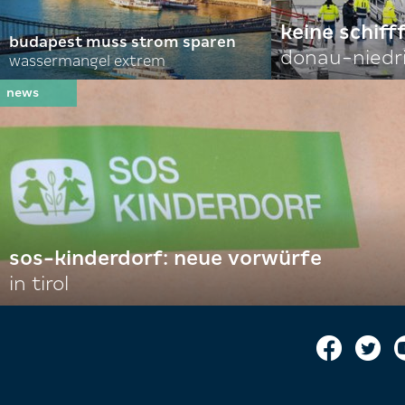
keine schiff
budapest muss strom sparen
donau-niedr
wassermangel extrem
sos-kinderdorf: neue vorwürfe
in tirol