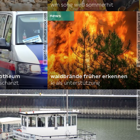
wm song wird sommerhit
© spitzi-foto / shutterstock.com
© shutterstock.com | ad
orotheum
waldbrände früher erkennen
rschanzt
ki als unterstützung
© apa | georg ho