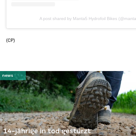
A post shared by Manta5 Hydrofoil Bikes (@manta
(CP)
14-jährige in tod gestürzt