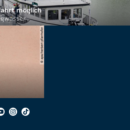
fahrt möglich
igwasser
© apa/herbert pfarrhofer