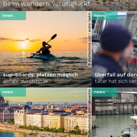
beim wandern verunglückt
© shutterstock.com | andrei lapkin
sup-boards: platzen möglich
überfall auf d
gefahr durch hitze
täter hat sich ve
© shutterstock.com | alexanton