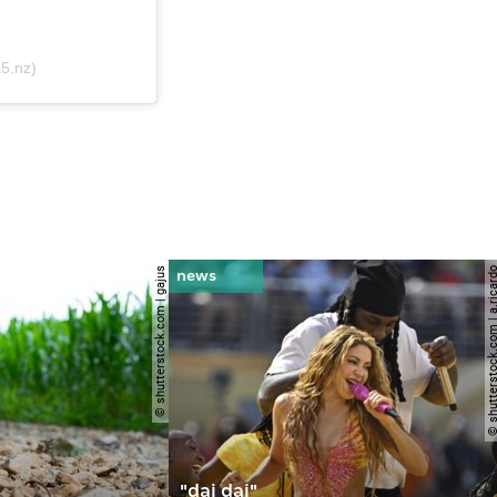
5.nz)
© shutterstock.com | gajus
© shutterstock.com | a.
"dai dai"