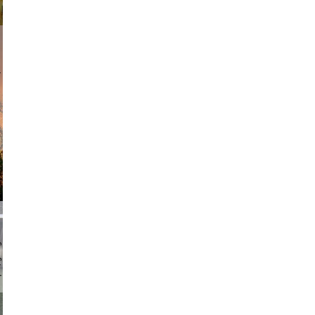
am avant
chmuth