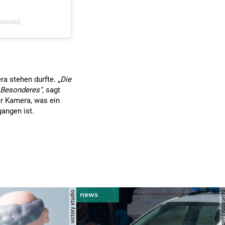
rovski)
era stehen durfte.
„Die
s Besonderes"
, sagt
er Kamera, was ein
gangen ist.