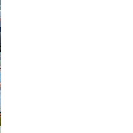
obson90
johansson