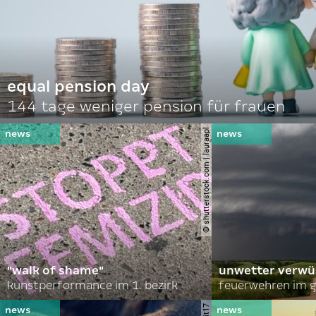
equal pension day
144 tage weniger pension für frauen
© shutterstock.com | lauraapl
"walk of shame"
unwetter verwü
kunstperformance im 1. bezirk
feuerwehren im g