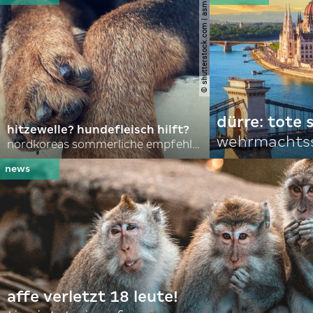
© shutterstock.com | asmit17
dürre: tote
hitzewelle? hundefleisch hilft?
wehrmachtss
nordkoreas sommerliche empfehlungen
affe verletzt 18 leute!