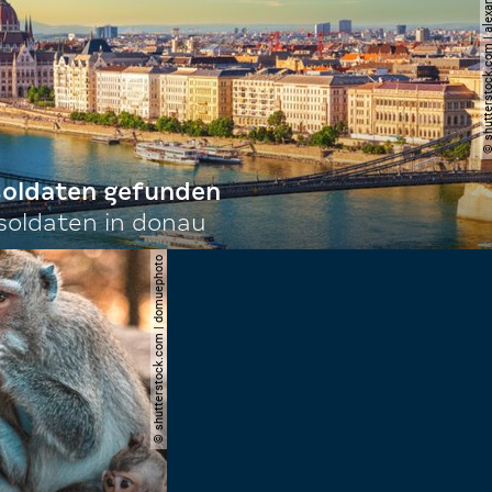
© shutterstock.com | al
 soldaten gefunden
oldaten in donau
© shutterstock.com | domuephoto