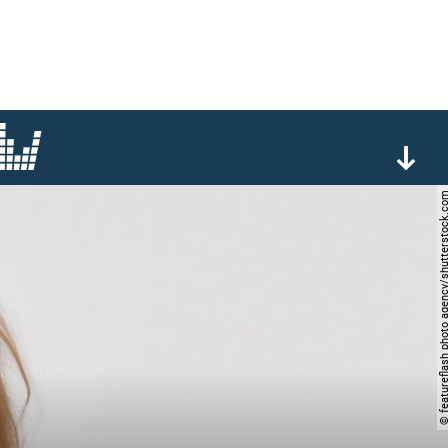
© featureflash photo agency/shutt