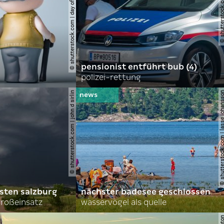
© shutterstock.com | day of victory studio
© shutterstock.com | r
pensionist entführt bub (4)
polizei-rettung
© shutterstock.com | john d sirlin
© shutterstock.com | lasse 
sten salzburg
nächster badesee geschlossen
roßeinsatz
wasservögel als quelle