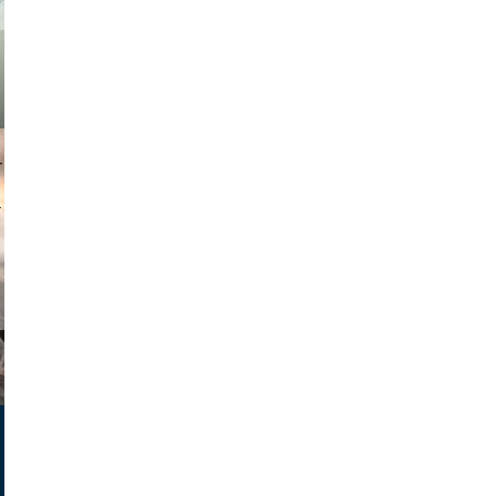
muephoto