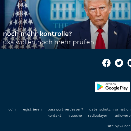
noch mehr kontrolle?
usa wollen noch mehr prüfen
login
registrieren
passwort vergessen?
datenschutzinformatio
kontakt
hitsuche
radioplayer
radiowerb
site by
wunde