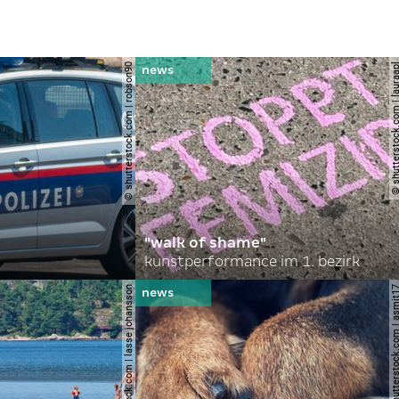
© shutterstock.com | robson90
© shutterstock.com | l
"walk of shame"
kunstperformance im 1. bezirk
© shutterstock.com | lasse johansson
© shutterstock.com | 