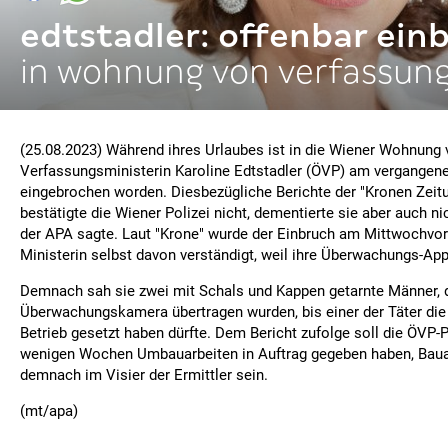
edtstadler: offenbar ein
in wohnung von verfassung
(25.08.2023) Während ihres Urlaubes ist in die Wiener Wohnung
Verfassungsministerin Karoline Edtstadler (ÖVP) am vergangen
eingebrochen worden. Diesbezügliche Berichte der "Kronen Zeitun
bestätigte die Wiener Polizei nicht, dementierte sie aber auch ni
der APA sagte. Laut "Krone" wurde der Einbruch am Mittwochvorm
Ministerin selbst davon verständigt, weil ihre Überwachungs-A
Demnach sah sie zwei mit Schals und Kappen getarnte Männer, d
Überwachungskamera übertragen wurden, bis einer der Täter di
Betrieb gesetzt haben dürfte. Dem Bericht zufolge soll die ÖVP-Po
wenigen Wochen Umbauarbeiten in Auftrag gegeben haben, Bauar
demnach im Visier der Ermittler sein.
(mt/apa)