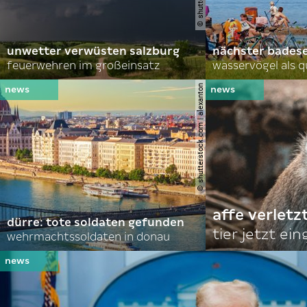
unwetter verwüsten salzburg
nächster bades
feuerwehren im großeinsatz
wasservögel als q
© shutterstock.com | alexanton
affe verletz
dürre: tote soldaten gefunden
tier jetzt ei
wehrmachtssoldaten in donau