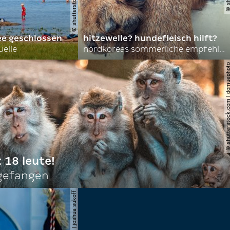
ee geschlossen
hitzewelle? hundefleisch hilft?
uelle
nordkoreas sommerliche empfehlungen
© shutterstock.com | do
t 18 leute!
ngefangen