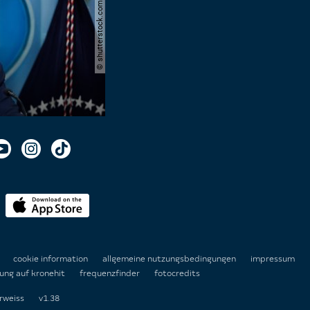
© shutterstock.com | joshua sukoff
n
cookie information
allgemeine nutzungsbedingungen
impressum
ung auf kronehit
frequenzfinder
fotocredits
rweiss
v1.38