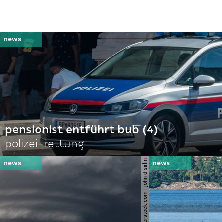
pensionist entführt bub (4)
polizei-rettung
© shutterstock.com | john d sirlin