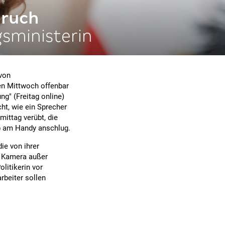
bruch
sministerin
 von
en Mittwoch offenbar
g" (Freitag online)
cht, wie ein Sprecher
ittag verübt, die
pp am Handy anschlug.
ie von ihrer
e Kamera außer
litikerin vor
beiter sollen