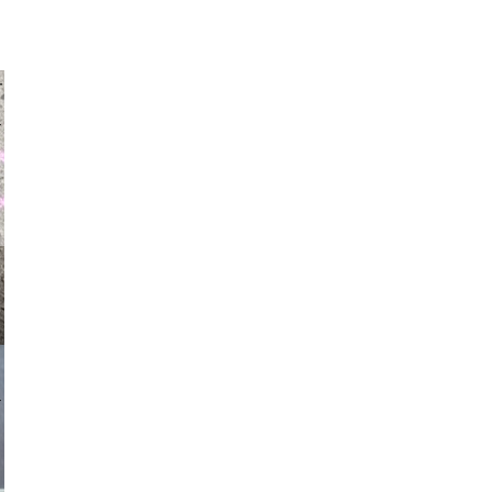
auraapl
asmit17