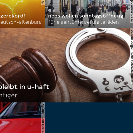
tzerekord!
neos wollen sonntagsöffnung
 deutsch-altenburg
für eigentümergeführte läden
© shutterstock.com | billi
bleibt in u-haft
htiger
© shutterstock.com | kittyfly