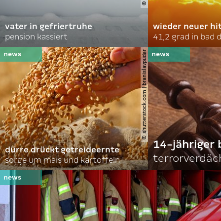
vater in gefriertruhe
wieder neuer hi
pension kassiert
41,2 grad in bad
© shutterstock.com | branislavpudar
14-jähriger 
dürre drückt getreideernte
terrorverdäc
sorge um mais und kartoffeln