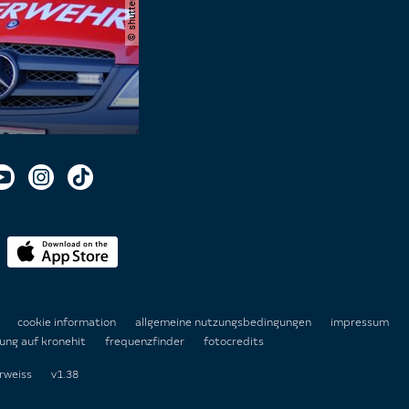
n
cookie information
allgemeine nutzungsbedingungen
impressum
ung auf kronehit
frequenzfinder
fotocredits
rweiss
v1.38