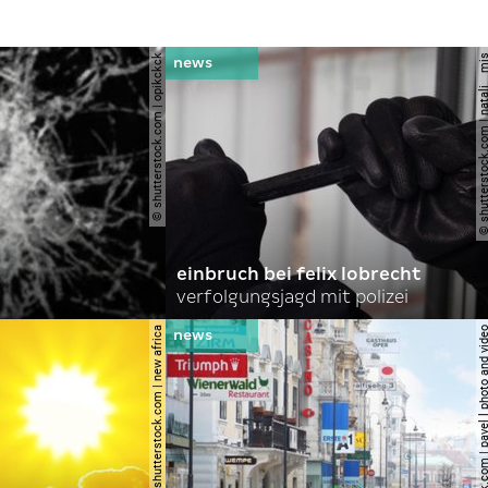
© shutterstock.com | opikckck
© shutterstock.com | nata
einbruch bei felix lobrecht
verfolgungsjagd mit polizei
© shutterstock.com | new africa
© shutterstock.com | pavel l phot