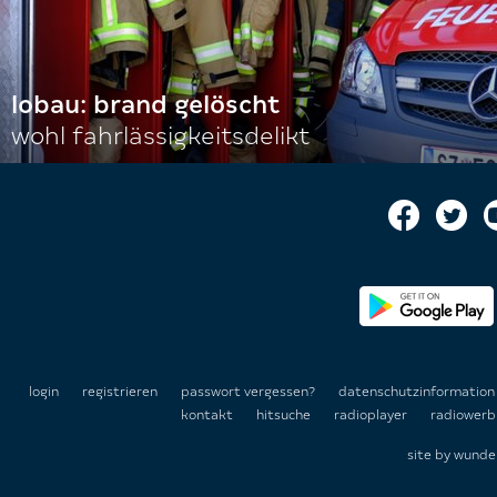
lobau: brand gelöscht
wohl fahrlässigkeitsdelikt
login
registrieren
passwort vergessen?
datenschutzinformatio
kontakt
hitsuche
radioplayer
radiowerb
site by
wunde