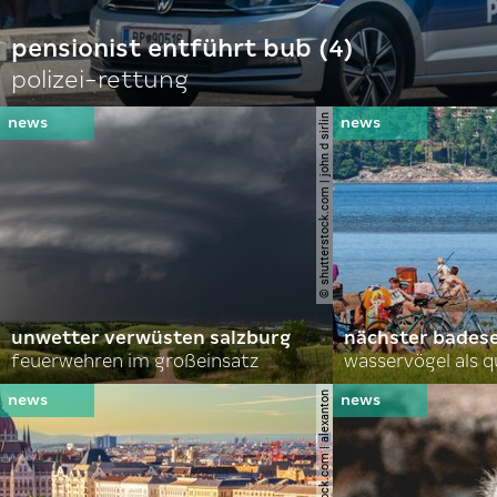
pensionist entführt bub (4)
polizei-rettung
© shutterstock.com | john d sirlin
unwetter verwüsten salzburg
nächster bades
feuerwehren im großeinsatz
wasservögel als q
© shutterstock.com | alexanton