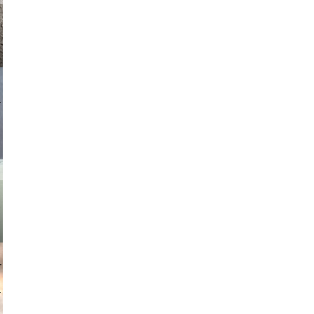
asmit17
muephoto