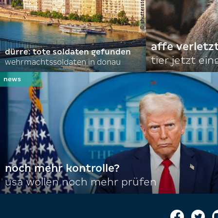
affe verletz
dürre: tote soldaten gefunden
tier jetzt ei
wehrmachtssoldaten in donau
noch mehr kontrolle?
usa wollen noch mehr prüfen