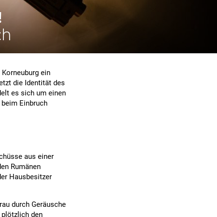
!
ch
 Korneuburg ein
zt die Identität des
elt es sich um einen
 beim Einbruch
Schüsse aus einer
t den Rumänen
der Hausbesitzer
frau durch Geräusche
 plötzlich den