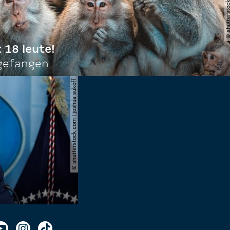
t 18 leute!
ngefangen
© shutterstock.com | joshua sukoff