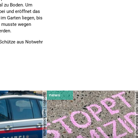
tal zu Boden. Um
rbei und eröffnet das
 im Garten liegen, bis
au musste wegen
erden.
e Schütze aus Notwehr
© shutterstock.com | robson90
© shutterstock.com | l