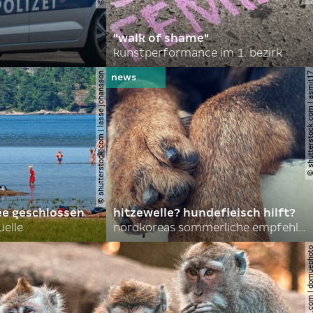
"walk of shame"
kunstperformance im 1. bezirk
© shutterstock.com | lasse johansson
© shutterstock.com | 
ee geschlossen
hitzewelle? hundefleisch hilft?
uelle
nordkoreas sommerliche empfehlungen
© shutterstock.com | do