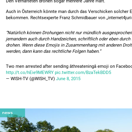
Den Verhafteten drohen sogar mehrere Jahre Haft.
Auch in Österreich könnte man durch das Verschicken solcher 
bekommen. Rechtsexperte Franz Schmidbauer von „internet4juris
“Natürlich können Drohungen nicht nur mündlich ausgesprochen
jemandem auch durch Handzeichen, schriftlich oder eben durch
drohen. Wenn diese Emojis in Zusammenhang mit anderen Droh
werden, dann kann das rechtliche Folgen haben.“
Two men arrested after sending âthreateningâ emoji on Facebo
http://t.co/hEie9MEWRY
pic.twitter.com/BzaTekBDD5
— WISH-TV (@WISH_TV)
June 8, 2015