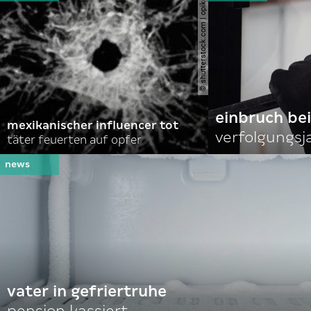
© shutterstock.com | opikckck
einbruch bei
mexikanischer influencer tot
verfolgungsja
täter feuerten auf opfer
vater in gefriertruhe
pension kassiert