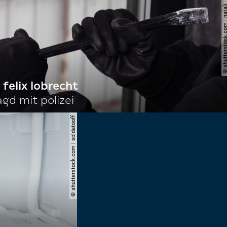
© shutterstock.com | nata
 felix lobrecht
gd mit polizei
© shutterstock.com | soldatooff