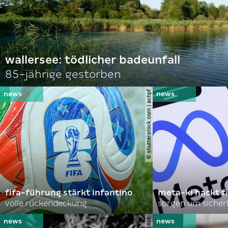
wallersee: tödlicher badeunfall
85-jährige gestorben
© shutterstock.com | achpf
fifa-führung stärkt infantino
meta-ki hackt f
volle rückendeckung
sorgen um sicher