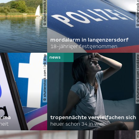
© shutterstock.com | simlinger
© shutterstock.com | spi
mordalarm in langenzersdorf
18-jähriger festgenommen
© shutterstock.com | ink drop
© shutterstock.com | s
irma
tropennächte vervielfachen sich
heit
heuer schon 34 in wien