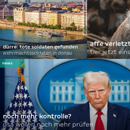
© shutterstock.com | alexanton
affe verletz
dürre: tote soldaten gefunden
tier jetzt ei
wehrmachtssoldaten in donau
noch mehr kontrolle?
usa wollen noch mehr prüfen