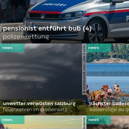
pensionist entführt bub (4)
polizei-rettung
© shutterstock.com | john d sirlin
unwetter verwüsten salzburg
nächster bades
feuerwehren im großeinsatz
wasservögel als q