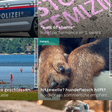
"walk of shame"
kunstperformance im 1. bezirk
© shutterstock.com | lasse johansson
© shutterstock.com | 
ee geschlossen
hitzewelle? hundefleisch hilft?
uelle
nordkoreas sommerliche empfehlungen