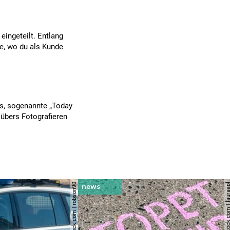
eingeteilt. Entlang
e, wo du als Kunde
s, sogenannte „Today
übers Fotografieren
© shutterstock.com | robson90
© shutterstock.com | l