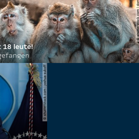
© shutterstock.com | do
t 18 leute!
ngefangen
© shutterstock.com | joshua sukoff