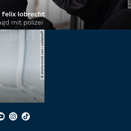
 felix lobrecht
gd mit polizei
© shutterstock.com | soldatooff