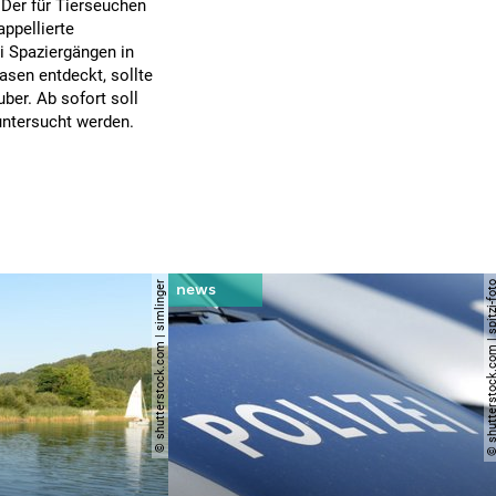
Der für Tierseuchen
ppellierte
i Spaziergängen in
asen entdeckt, sollte
ber. Ab sofort soll
untersucht werden.
© shutterstock.com | simlinger
© shutterstock.com | spi