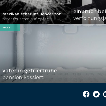
einbruch bei
mexikanischer influencer tot
verfolgungsja
täter feuerten auf opfer
vater in gefriertruhe
pension kassiert