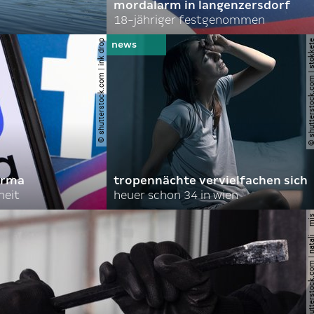
mordalarm in langenzersdorf
18-jähriger festgenommen
© shutterstock.com | ink drop
© shutterstock.com | s
irma
tropennächte vervielfachen sich
heit
heuer schon 34 in wien
© shutterstock.com | nata