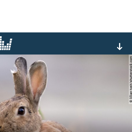
© lillian tveit/shutters