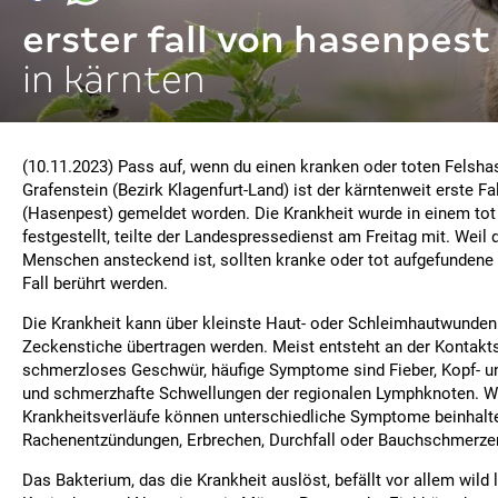
erster fall von hasenpest
in kärnten
(10.11.2023) Pass auf, wenn du einen kranken oder toten Felsha
Grafenstein (Bezirk Klagenfurt-Land) ist der kärntenweit erste Fa
(Hasenpest) gemeldet worden. Die Krankheit wurde in einem tot
festgestellt, teilte der Landespressedienst am Freitag mit. Weil 
Menschen ansteckend ist, sollten kranke oder tot aufgefundene
Fall berührt werden.
Die Krankheit kann über kleinste Haut- oder Schleimhautwunden
Zeckenstiche übertragen werden. Meist entsteht an der Kontakts
schmerzloses Geschwür, häufige Symptome sind Fieber, Kopf- 
und schmerzhafte Schwellungen der regionalen Lymphknoten. W
Krankheitsverläufe können unterschiedliche Symptome beinhalt
Rachenentzündungen, Erbrechen, Durchfall oder Bauchschmerze
Das Bakterium, das die Krankheit auslöst, befällt vor allem wild