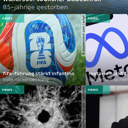
85-jährige gestorben
© shutterstock.com | achpf
fifa-führung stärkt infantino
meta-ki hackt f
volle rückendeckung
sorgen um sicher
© shutterstock.com | opikckck