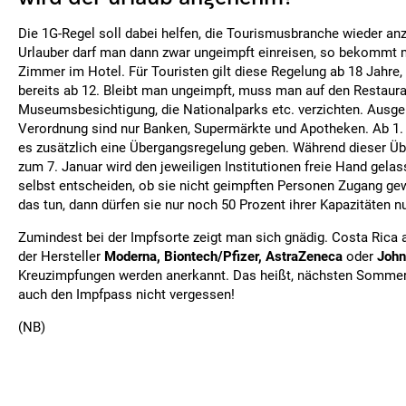
Die 1G-Regel soll dabei helfen, die Tourismusbranche wieder anz
Urlauber darf man dann zwar ungeimpft einreisen, so bekommt 
Zimmer im Hotel. Für Touristen gilt diese Regelung ab 18 Jahre, 
bereits ab 12. Bleibt man ungeimpft, muss man auf den Restaura
Museumsbesichtigung, die Nationalparks etc. verzichten. Aus
Verordnung sind nur Banken, Supermärkte und Apotheken. Ab 1.
es zusätzlich eine Übergangsregelung geben. Während dieser Ü
zum 7. Januar wird den jeweiligen Institutionen freie Hand gelas
selbst entscheiden, ob sie nicht geimpften Personen Zugang ge
das tun, dann dürfen sie nur noch 50 Prozent ihrer Kapazitäten n
Zumindest bei der Impfsorte zeigt man sich gnädig. Costa Rica a
der Hersteller
Moderna, Biontech/Pfizer, AstraZeneca
oder
John
Kreuzimpfungen werden anerkannt. Das heißt, nächsten Somme
auch den Impfpass nicht vergessen!
(NB)