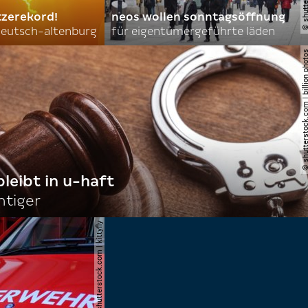
tzerekord!
neos wollen sonntagsöffnung
 deutsch-altenburg
für eigentümergeführte läden
© shutterstock.com | billi
bleibt in u-haft
htiger
© shutterstock.com | kittyfly