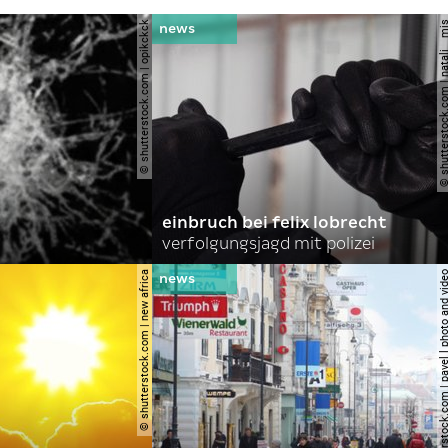
© shutterstock.com | opikckck
© shutterstock.com | nata
einbruch bei felix lobrecht
verfolgungsjagd mit polizei
© shutterstock.com | new africa
© shutterstock.com | pavel l phot