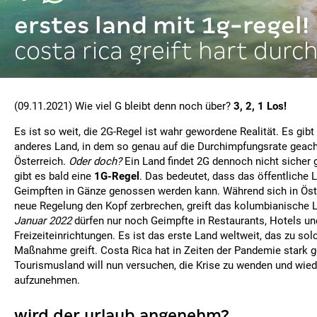
erstes land mit 1g-regel!
costa rica greift hart durc
(09.11.2021) Wie viel G bleibt denn noch über?
3, 2, 1 Los!
Es ist so weit, die 2G-Regel ist wahr gewordene Realität. Es gibt
anderes Land, in dem so genau auf die Durchimpfungsrate geacht
Österreich.
Oder doch?
Ein Land findet 2G dennoch nicht sicher 
gibt es bald eine
1G-Regel
. Das bedeutet, dass das öffentliche 
Geimpften in Gänze genossen werden kann. Während sich in Öster
neue Regelung den Kopf zerbrechen, greift das kolumbianische 
Januar 2022
dürfen nur noch Geimpfte in Restaurants, Hotels un
Freizeiteinrichtungen. Es ist das erste Land weltweit, das zu sol
Maßnahme greift. Costa Rica hat in Zeiten der Pandemie stark g
Tourismusland will nun versuchen, die Krise zu wenden und wie
aufzunehmen.
wird der urlaub angenehm?