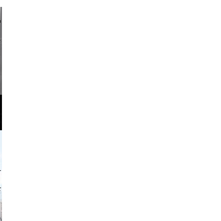
li _ mis
o and video