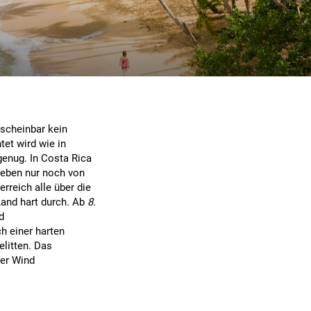
h
 scheinbar kein
et wird wie in
genug. In Costa Rica
Leben nur noch von
reich alle über die
Land hart durch. Ab
8.
d
ch einer harten
elitten. Das
der Wind