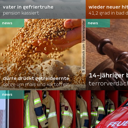
vater in gefriertruhe
wieder neuer hi
pension kassiert
41,2 grad in bad
© shutterstock.com | branislavpudar
14-jähriger 
dürre drückt getreideernte
terrorverdäc
sorge um mais und kartoffeln