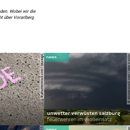
nden. Wobei wir die
ht über Vorarlberg
© shutterstock.com | lauraapl
© shutterstock.com | john 
unwetter verwüsten salzburg
feuerwehren im großeinsatz