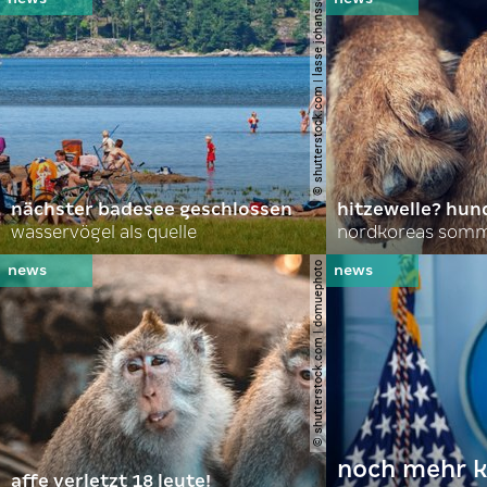
© shutterstock.com | lasse johansson
nächster badesee geschlossen
hitzewelle? hund
wasservögel als quelle
© shutterstock.com | domuephoto
noch mehr k
affe verletzt 18 leute!