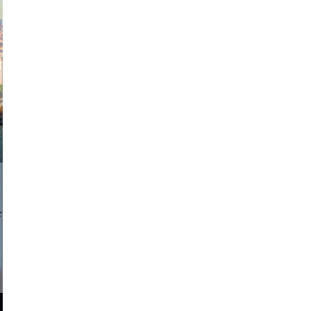
exanton
a sukoff