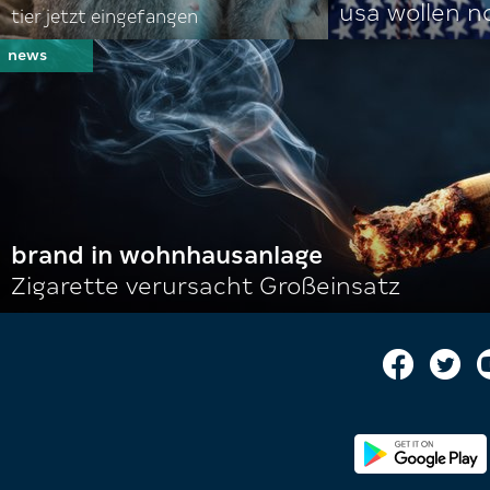
usa wollen 
tier jetzt eingefangen
brand in wohnhausanlage
Zigarette verursacht Großeinsatz