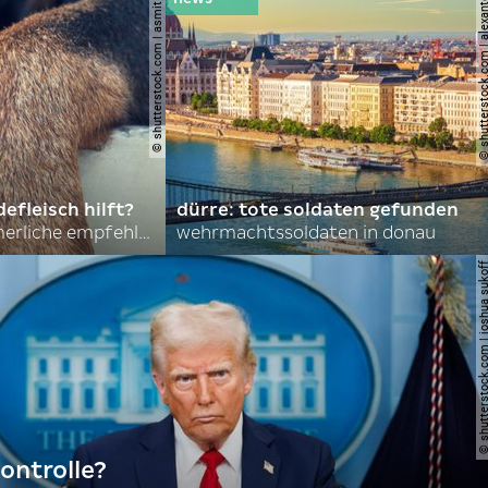
© shutterstock.com | asmit17
© shutterstock.com | al
efleisch hilft?
dürre: tote soldaten gefunden
nordkoreas sommerliche empfehlungen
wehrmachtssoldaten in donau
© shutterstock.com | joshu
ontrolle?