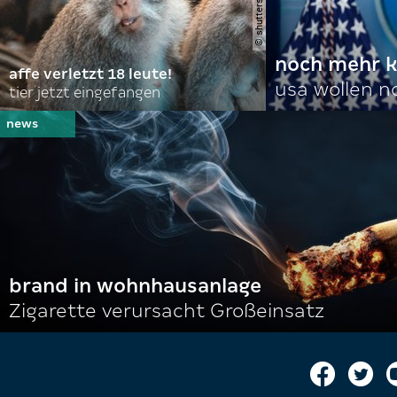
noch mehr k
affe verletzt 18 leute!
usa wollen 
tier jetzt eingefangen
brand in wohnhausanlage
Zigarette verursacht Großeinsatz