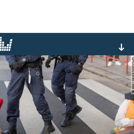
© apa | georg ho