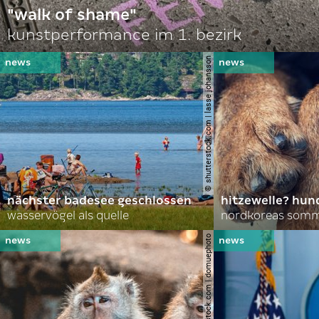
"walk of shame"
kunstperformance im 1. bezirk
© shutterstock.com | lasse johansson
nächster badesee geschlossen
hitzewelle? hund
wasservögel als quelle
© shutterstock.com | domuephoto