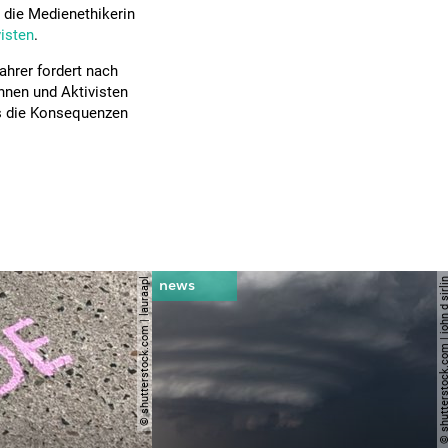
die Medienethikerin
isten
.
ahrer fordert nach
innen und Aktivisten
ss die Konsequenzen
© shutterstock.com | lauraapl
© shutterstock.com | john 