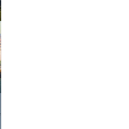
exanton
a sukoff