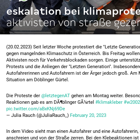
eskalation bei klimaprot
aktivisten von straße geze
(20.02.2023) Seit letzter Woche protestiert die "Letzte Generatio
gegen mangelnden Klimaschutz in Österreich. Bis Freitag wollen 
Aktivisten noch für Verkehrsblockaden sorgen. Einige unterstütz
Protests und die Anliegen der "Letzten Generation". Insbesonder
Autofahrerinnen und Autofahrern ist der Ärger jedoch groß. Am 
Situation am Döblinger Gürtel.
Die Proteste der
@letztegenAT
gehen am Montag weiter. Besond
Reaktionen gab es am DÃ¶blinger GÃ¼rtel
#klimakleber
#w2002
pic.twitter.com/aBxKNj69De
— Julia Rauch (@JuliaRauch_)
February 20, 2023
In dem Video sieht man einen Autofahrer und eine Autofahrerin, 
anschreien und von der Straße zerren. Bei den Klebeaktionen ist