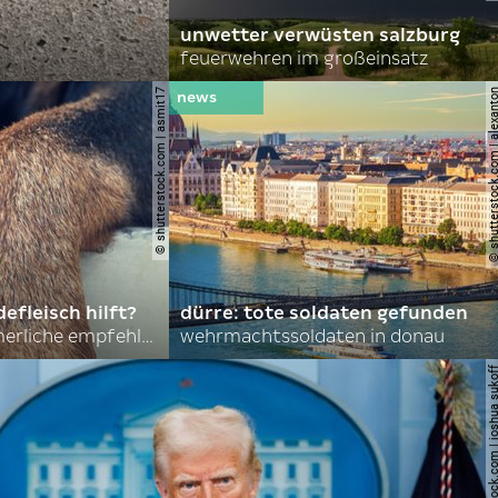
unwetter verwüsten salzburg
feuerwehren im großeinsatz
© shutterstock.com | asmit17
© shutterstock.com | al
efleisch hilft?
dürre: tote soldaten gefunden
nordkoreas sommerliche empfehlungen
wehrmachtssoldaten in donau
© shutterstock.com | joshu