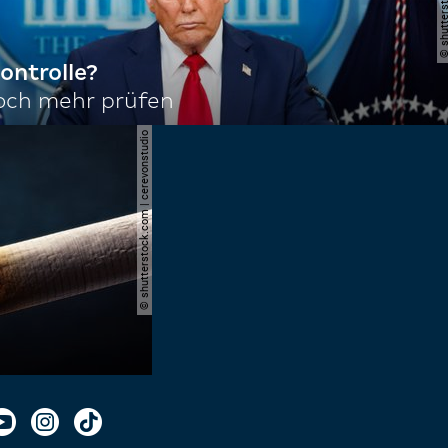
ontrolle?
noch mehr prüfen
© shutterstock.com | cerevonstudio