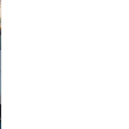
exanton
a sukoff