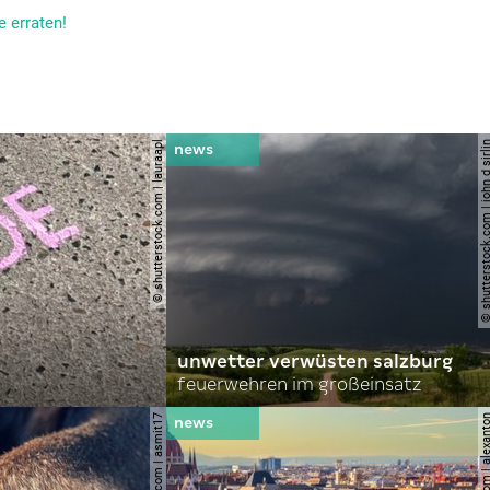
e erraten!
© shutterstock.com | lauraapl
© shutterstock.com | john 
unwetter verwüsten salzburg
feuerwehren im großeinsatz