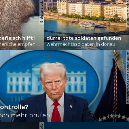
© shutterstock.com | asmit17
© shutterstock.com | al
efleisch hilft?
dürre: tote soldaten gefunden
nordkoreas sommerliche empfehlungen
wehrmachtssoldaten in donau
© shutterstock.com | joshu
ontrolle?
noch mehr prüfen