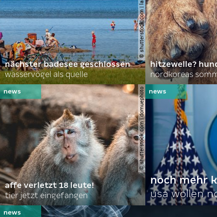
© shutterstock.com | lasse johansson
nächster badesee geschlossen
hitzewelle? hund
wasservögel als quelle
© shutterstock.com | domuephoto
noch mehr k
affe verletzt 18 leute!
usa wollen 
tier jetzt eingefangen