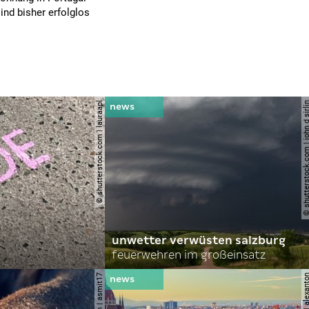
ind bisher erfolglos
© shutterstock.com | lauraapl
© shutterstock.com | john 
unwetter verwüsten salzburg
feuerwehren im großeinsatz