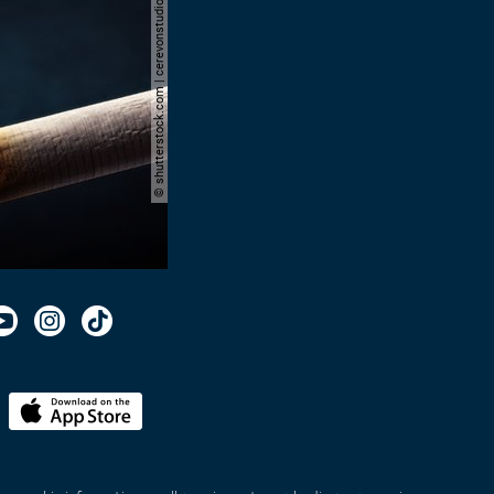
© shutterstock.com | cerevonstudio