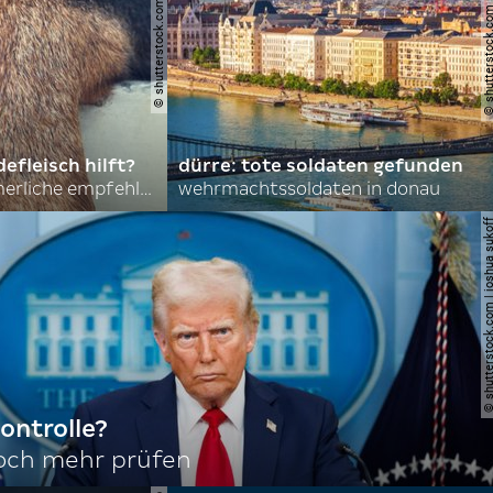
© shutterstock.com | asmit17
© shutterstock.com | al
efleisch hilft?
dürre: tote soldaten gefunden
nordkoreas sommerliche empfehlungen
wehrmachtssoldaten in donau
© shutterstock.com | joshu
ontrolle?
noch mehr prüfen