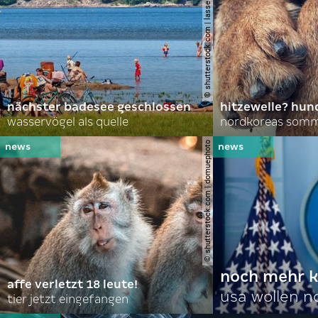
© shutterstock.com | lasse johansson
nächster badesee geschlossen
hitzewelle? hund
wasservögel als quelle
© shutterstock.com | domuephoto
noch mehr k
affe verletzt 18 leute!
usa wollen 
tier jetzt eingefangen