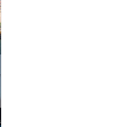
exanton
a sukoff