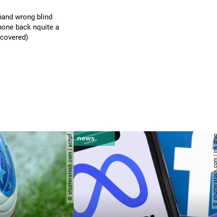
and wrong blind
hone back nquite a
ecovered)
© shutterstock.com | achpf
© shutterstock.com | i