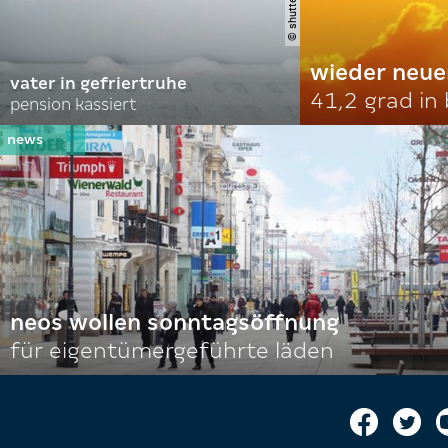
wieder neue
vater in gefriertruhe
41,2 grad in
pension kassiert
neos wollen sonntagsöffnung
für eigentümergeführte läden