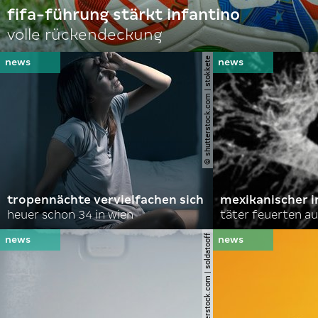
fifa-führung stärkt infantino
volle rückendeckung
© shutterstock.com | stokkete
tropennächte vervielfachen sich
mexikanischer i
heuer schon 34 in wien
täter feuerten au
© shutterstock.com | soldatooff