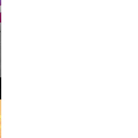
li _ mis
w africa