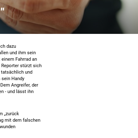
"
ich dazu
allen und ihm sein
t einem Fahrrad an
 Reporter stürzt sich
 tatsächlich und
h sein Handy
 Dem Angreifer, der
n - und lässt ihn
em „zurück
ag mit dem falschen
ttwunden