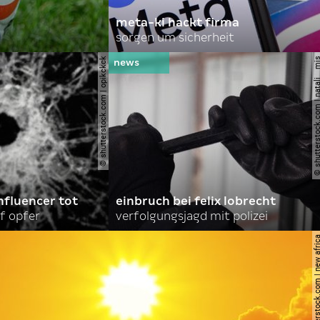
meta-ki hackt firma
sorgen um sicherheit
© shutterstock.com | opikckck
© shutterstock.com | nata
nfluencer tot
einbruch bei felix lobrecht
f opfer
verfolgungsjagd mit polizei
© shutterstock.com | ne