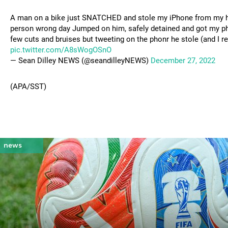
A man on a bike just SNATCHED and stole my iPhone from my h
person wrong day Jumped on him, safely detained and got my p
few cuts and bruises but tweeting on the phonr he stole (and I r
pic.twitter.com/A8sWogOSnO
— Sean Dilley NEWS (@seandilleyNEWS)
December 27, 2022
(APA/SST)