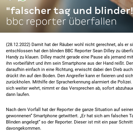
"falscher tag und blinder!
bbc reporter überfallen
(28.12.2022) Damit hat der Räuber wohl nicht gerechnet, als er s
entschlossen hat den blinden BBC Reporter Sean Dilley zu überf
Handy zu klauen. Dilley macht gerade eine Pause als jemand mi
ihn vorbeifährt und ihm sein Smartphone aus der Hand reißt. Der
daraufhin einfach in eine Richtung, erwischt dabei den Dieb auch
drückt ihn auf den Boden. Den Angreifer kann er fixieren und sic
zurückholen. Mithilfe der Spracherkennung alarmiert die Polizei.
sich weiter wehrt, nimmt er das Versprechen ab, sofort abzuhaue
dann laufen.
Nach dem Vorfall hat der Reporter die ganze Situation auf sein
gewonnenen“ Smartphone getwittert. „Er hat sich am falschen T
Blinden angelegt“ so der Reporter. Dieser ist mit ein paar Schni
davongekommen.