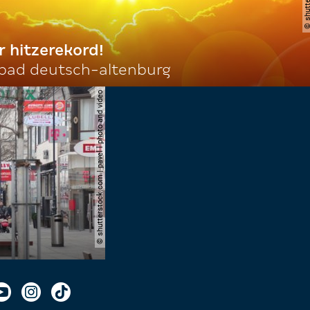
r hitzerekord!
 bad deutsch-altenburg
© shutterstock.com | pavel l photo and video