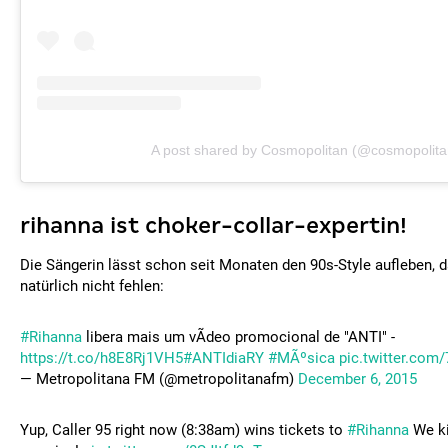
A post shared by Cosmopolitan (@cosmopolita
rihanna ist choker-collar-expertin!
Die Sängerin lässt schon seit Monaten den 90s-Style aufleben, 
natürlich nicht fehlen:
#Rihanna
libera mais um vÃ­deo promocional de "ANTI" -
https://t.co/h8E8Rj1VH5
#ANTIdiaRY
#MÃºsica
pic.twitter.com
— Metropolitana FM (@metropolitanafm)
December 6, 2015
Yup, Caller 95 right now (8:38am) wins tickets to
#Rihanna
We ki