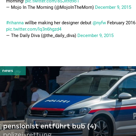
morning!
pic.twitter.com/8SJItfd9oT
— Mojo In The Morning (@MojoInTheMorn)
December 9, 2015
#rihanna
willbe making her designer debut
@nyfw
February 2016
pic.twitter.com/lq3n6hgzd4
— The Daily Diva (@the_daily_diva)
December 9, 2015
pensionist entführt bub (4)
polizei-rettung