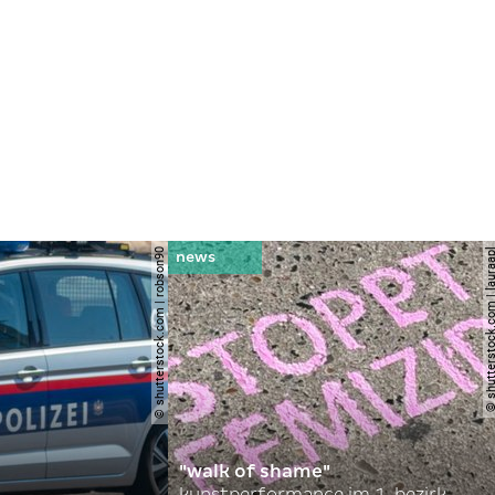
© shutterstock.com | robson90
© shutterstock.com | l
"walk of shame"
kunstperformance im 1. bezirk