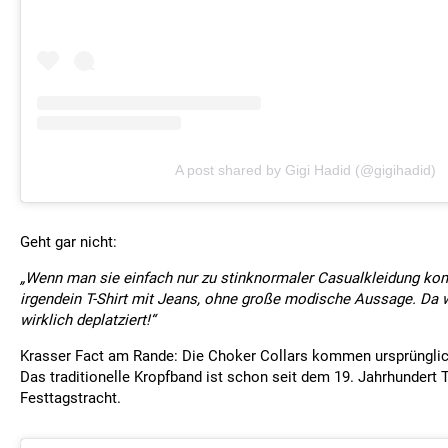
A post shared by Gigi Hadid (@gigihadid)
Geht gar nicht:
„Wenn man sie einfach nur zu stinknormaler Casualkleidung kom
irgendein T-Shirt mit Jeans, ohne große modische Aussage. Da 
wirklich deplatziert!“
Krasser Fact am Rande: Die Choker Collars kommen ursprünglic
Das traditionelle Kropfband ist schon seit dem 19. Jahrhundert T
Festtagstracht.