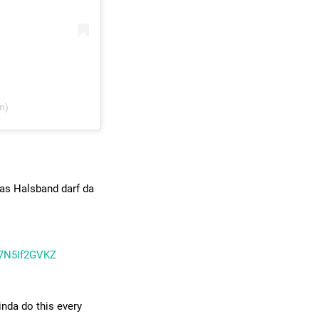
n)
das Halsband darf da
/7N5If2GVKZ
nda do this every