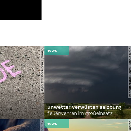
© shutterstock.com | lauraapl
© shutterstock.com | john 
unwetter verwüsten salzburg
feuerwehren im großeinsatz