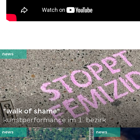
"walk of shame"
kunstperformance im 1. bezirk