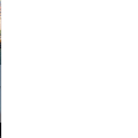
exanton
a sukoff