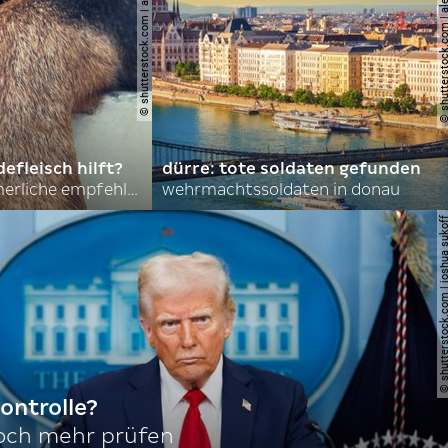
© shutterstock.com | asmit17
© shutterstock.com | al
efleisch hilft?
dürre: tote soldaten gefunden
nordkoreas sommerliche empfehlungen
wehrmachtssoldaten in donau
© shutterstock.com | joshu
ontrolle?
noch mehr prüfen