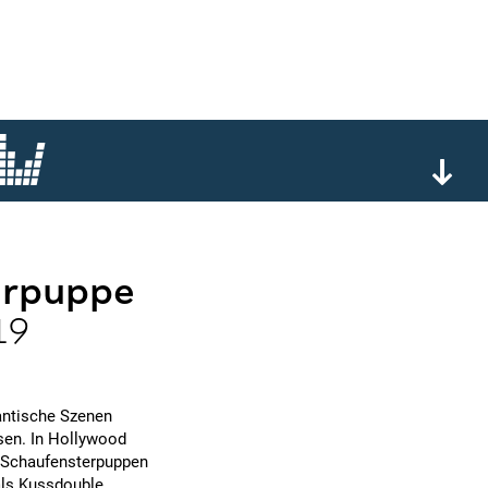
erpuppe
19
antische Szenen
sen. In Hollywood
n Schaufensterpuppen
als Kussdouble