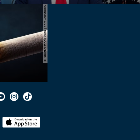
© shutterstock.com | cerevonstudio