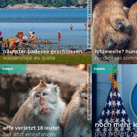
© shutterstock.com | lasse johansson
nächster badesee geschlossen
hitzewelle? hund
wasservögel als quelle
© shutterstock.com | domuephoto
noch mehr k
affe verletzt 18 leute!
usa wollen 
tier jetzt eingefangen