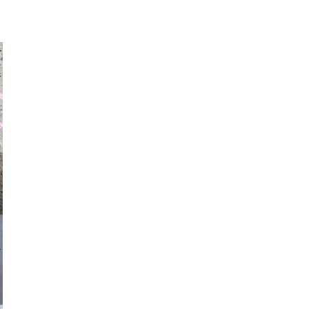
auraapl
asmit17