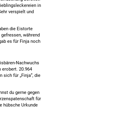
ieblingsleckereien in
Sehr verspielt und
ben die Eistorte
d gefressen, während
gab es für Finja noch
 Eisbären-Nachwuchs
 erobert. 20.964
ich für „Finja“, die
nnst du gerne gegen
erzenspatenschaft für
ne hübsche Urkunde