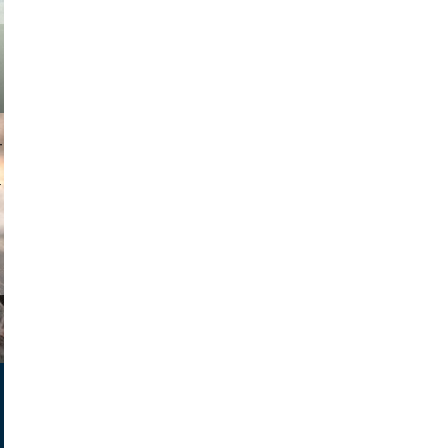
muephoto