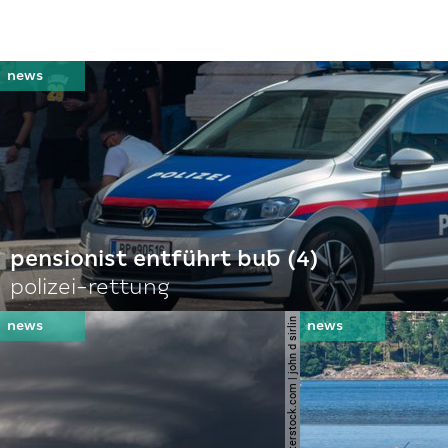
pensionist entführt bub (4)
polizei-rettung
© shutterstock.com | john d sirlin