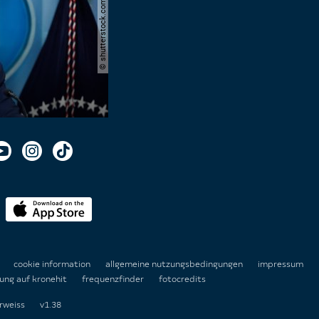
© shutterstock.com | joshua sukoff
n
cookie information
allgemeine nutzungsbedingungen
impressum
ung auf kronehit
frequenzfinder
fotocredits
rweiss
v1.38