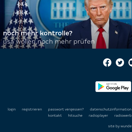
noch mehr kontrolle?
usa wollen noch mehr prüfen
login
registrieren
passwort vergessen?
datenschutzinformatio
kontakt
hitsuche
radioplayer
radiowerb
site by
wunde