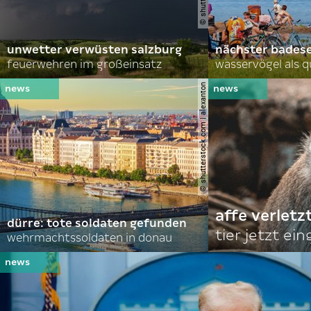
unwetter verwüsten salzburg
nächster bades
feuerwehren im großeinsatz
wasservögel als q
© shutterstock.com | alexanton
affe verletz
dürre: tote soldaten gefunden
tier jetzt ei
wehrmachtssoldaten in donau