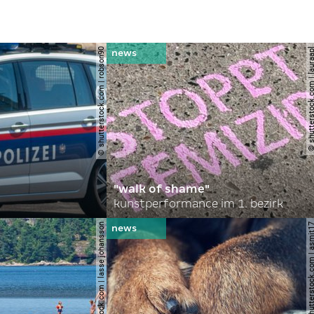
© shutterstock.com | robson90
© shutterstock.com | l
"walk of shame"
kunstperformance im 1. bezirk
© shutterstock.com | lasse johansson
© shutterstock.com | 