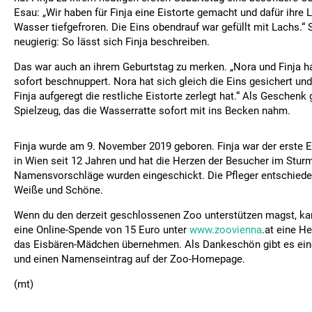
Esau: „Wir haben für Finja eine Eistorte gemacht und dafür ihre L
Wasser tiefgefroren. Die Eins obendrauf war gefüllt mit Lachs.“ 
neugierig: So lässt sich Finja beschreiben.
Das war auch an ihrem Geburtstag zu merken. „Nora und Finja ha
sofort beschnuppert. Nora hat sich gleich die Eins gesichert un
Finja aufgeregt die restliche Eistorte zerlegt hat.“ Als Geschenk 
Spielzeug, das die Wasserratte sofort mit ins Becken nahm.
Finja wurde am 9. November 2019 geboren. Finja war der erste
in Wien seit 12 Jahren und hat die Herzen der Besucher im Sturm
Namensvorschläge wurden eingeschickt. Die Pfleger entschieden s
Weiße und Schöne.
Wenn du den derzeit geschlossenen Zoo unterstützen magst, ka
eine Online-Spende von 15 Euro unter
www.zoovienna
.at eine H
das Eisbären-Mädchen übernehmen. Als Dankeschön gibt es ei
und einen Namenseintrag auf der Zoo-Homepage.
(mt)