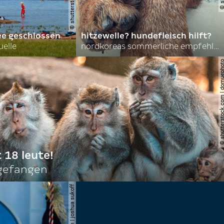
ee geschlossen
hitzewelle? hundefleisch hilft?
uelle
nordkoreas sommerliche empfehlungen
© shutterstock.com | do
t 18 leute!
ngefangen