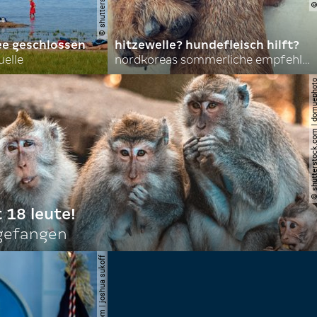
ee geschlossen
hitzewelle? hundefleisch hilft?
uelle
nordkoreas sommerliche empfehlungen
© shutterstock.com | do
t 18 leute!
ngefangen