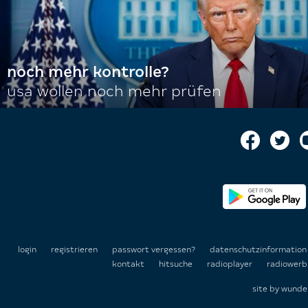
noch mehr kontrolle?
usa wollen noch mehr prüfen
login
registrieren
passwort vergessen?
datenschutzinformatio
kontakt
hitsuche
radioplayer
radiowerb
site by
wunde