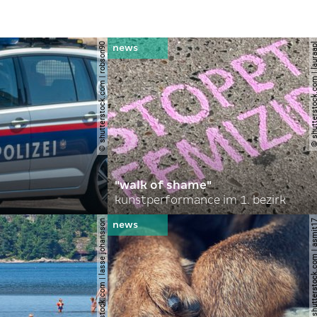
© shutterstock.com | robson90
© shutterstock.com | l
"walk of shame"
kunstperformance im 1. bezirk
© shutterstock.com | lasse johansson
© shutterstock.com | 