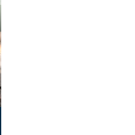
muephoto