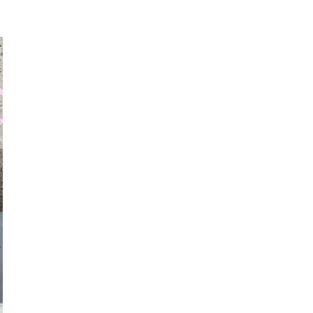
auraapl
asmit17