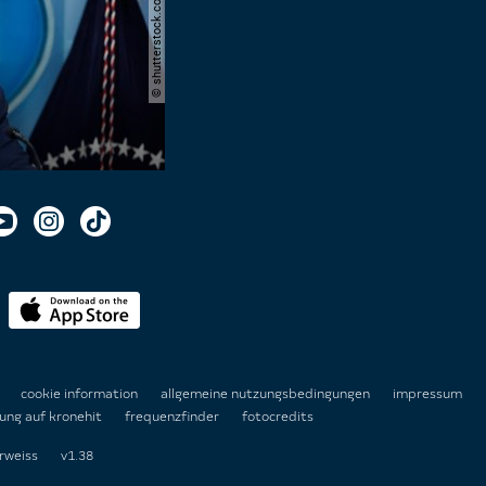
© shutterstock.com | joshua sukoff
n
cookie information
allgemeine nutzungsbedingungen
impressum
ung auf kronehit
frequenzfinder
fotocredits
rweiss
v1.38