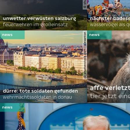
unwetter verwüsten salzburg
nächster bades
feuerwehren im großeinsatz
wasservögel als q
© shutterstock.com | alexanton
affe verletz
dürre: tote soldaten gefunden
tier jetzt ei
wehrmachtssoldaten in donau