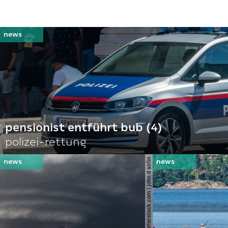
pensionist entführt bub (4)
polizei-rettung
© shutterstock.com | john d sirlin