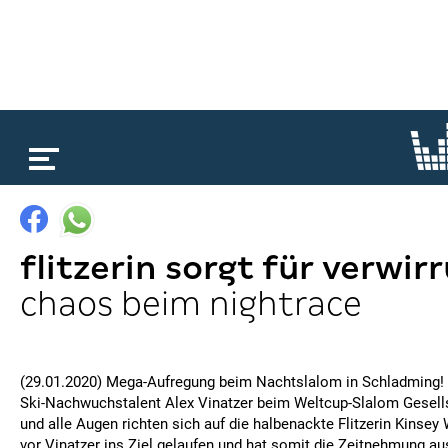
loading...
flitzerin sorgt für verwir
chaos beim nightrace
(29.01.2020) Mega-Aufregung beim Nachtslalom in Schladming!
Ski-Nachwuchstalent Alex Vinatzer beim Weltcup-Slalom Gesells
und alle Augen richten sich auf die halbenackte Flitzerin Kinsey 
vor Vinatzer ins Ziel gelaufen und hat somit die Zeitnehmung au