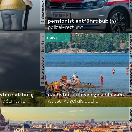
pensionist entführt bub (4)
polizei-rettung
© shutterstock.com | john d sirlin
© shutterstock.com | lasse 
sten salzburg
nächster badesee geschlossen
roßeinsatz
wasservögel als quelle
© shutterstock.com | al