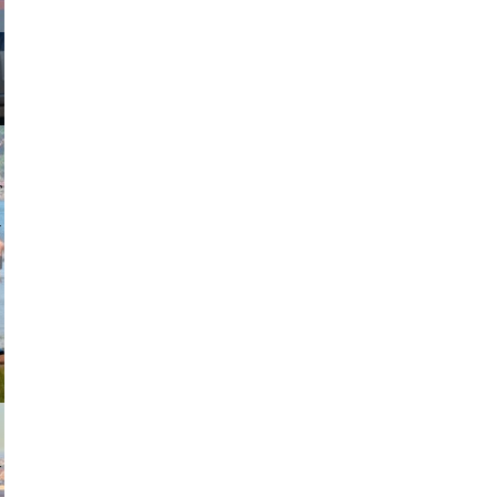
johansson
exanton