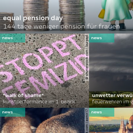
equal pension day
144 tage weniger pension für frauen
© shutterstock.com | lauraapl
"walk of shame"
unwetter verwü
kunstperformance im 1. bezirk
feuerwehren im g
© shutterstock.com | asmit17