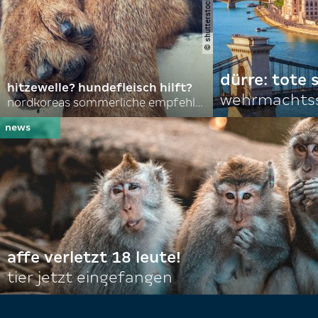
dürre: tote
hitzewelle? hundefleisch hilft?
wehrmachtss
nordkoreas sommerliche empfehlungen
affe verletzt 18 leute!
tier jetzt eingefangen