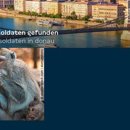
 soldaten gefunden
oldaten in donau
© shutterstock.com | domuephoto