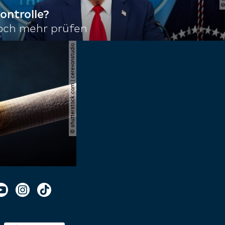
ontrolle?
noch mehr prüfen
© shutterstock.com | cerevonstudio