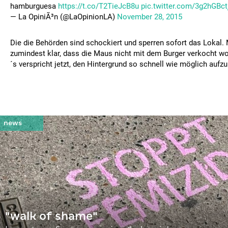
hamburguesa
https://t.co/T2TieJcB8u
pic.twitter.com/3g2hGBct
— La OpiniÃ³n (@LaOpinionLA)
November 28, 2015
Die die Behörden sind schockiert und sperren sofort das Lokal. M
zumindest klar, dass die Maus nicht mit dem Burger verkocht w
´s verspricht jetzt, den Hintergrund so schnell wie möglich aufzu
"walk of shame"