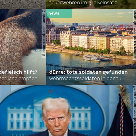
feuerwehren im großeinsatz
© shutterstock.com | asmit17
© shutterstock.com | al
efleisch hilft?
dürre: tote soldaten gefunden
nordkoreas sommerliche empfehlungen
wehrmachtssoldaten in donau
© shutterstock.com | joshu