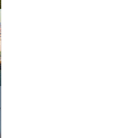
exanton
a sukoff