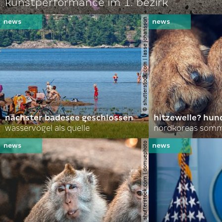
kunstperformance im 1. bezirk
© shutterstock.com | lasse johansson
nächster badesee geschlossen
hitzewelle? hund
wasservögel als quelle
© shutterstock.com | domuephoto