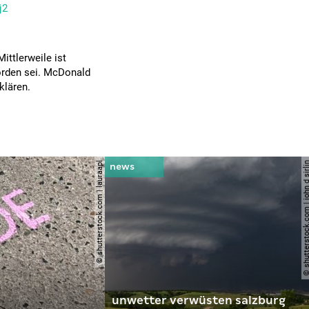
j2
ittlerweile ist
orden sei. McDonald
klären.
© shutterstock.com | lauraapl
© shutterstock.com | john 
unwetter verwüsten salzburg