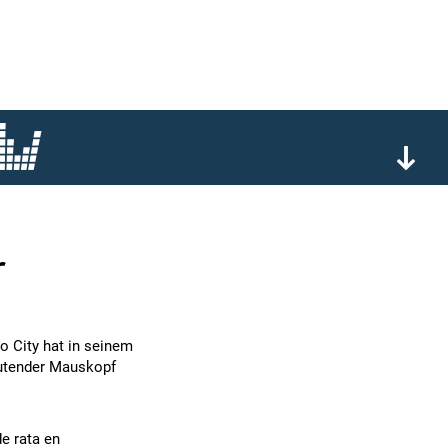
r
 City hat in seinem
lutender Mauskopf
de rata en