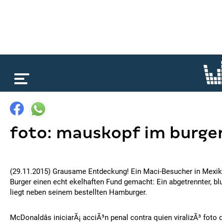
loading...
foto: mauskopf im burge
(29.11.2015) Grausame Entdeckung! Ein Maci-Besucher in Mexiko
Burger einen echt ekelhaften Fund gemacht: Ein abgetrennter, b
liegt neben seinem bestellten Hamburger.
McDonaldâs iniciarÃ¡ acciÃ³n penal contra quien viralizÃ³ foto 