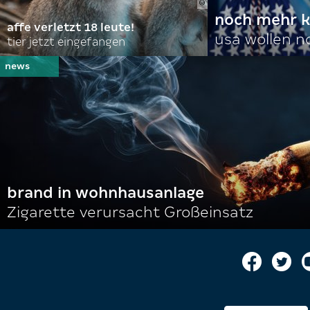
noch mehr k
affe verletzt 18 leute!
usa wollen 
tier jetzt eingefangen
brand in wohnhausanlage
Zigarette verursacht Großeinsatz