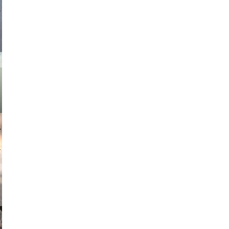
asmit17
muephoto