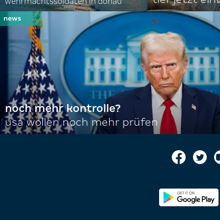
wehrmachtssoldaten in donau
noch mehr kontrolle?
usa wollen noch mehr prüfen