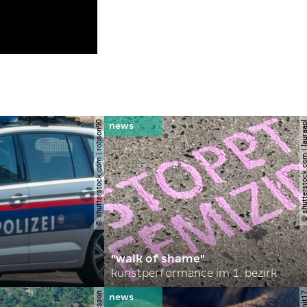
© shutterstock.com | robson90
© shutterstock.com | l
"walk of shame"
kunstperformance im 1. bezirk