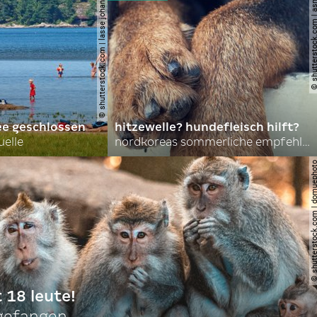
© shutterstock.com | lasse johansson
© shutterstock.com | 
ee geschlossen
hitzewelle? hundefleisch hilft?
uelle
nordkoreas sommerliche empfehlungen
© shutterstock.com | do
t 18 leute!
ngefangen