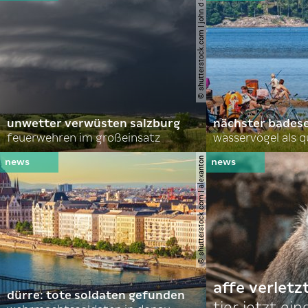
© shutterstock.com | john d sirlin
unwetter verwüsten salzburg
nächster bades
feuerwehren im großeinsatz
wasservögel als q
© shutterstock.com | alexanton
affe verletz
dürre: tote soldaten gefunden
tier jetzt ei