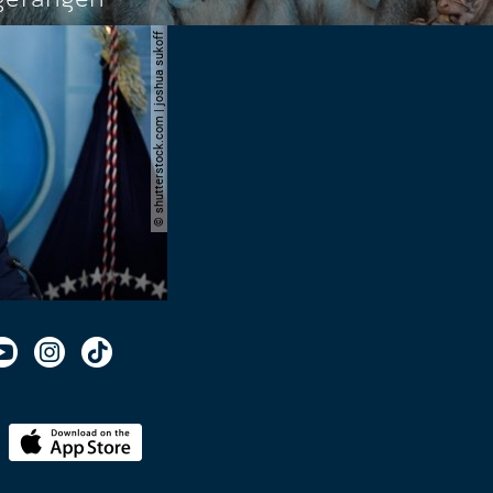
© shutterstock.com | joshua sukoff