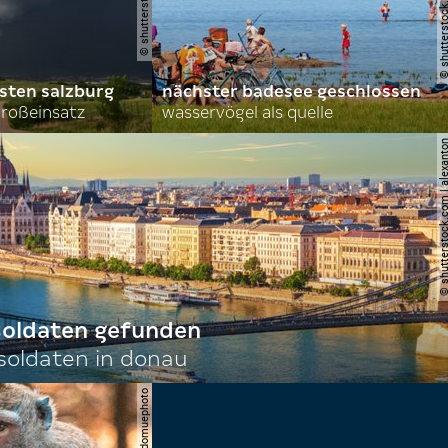
sten salzburg
nächster badesee geschlossen
roßeinsatz
wasservögel als quelle
© shutterstock.com | al
 soldaten gefunden
oldaten in donau