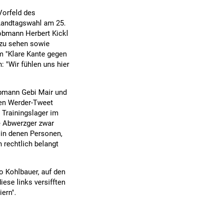
Vorfeld des
Landtagswahl am 25.
obmann Herbert Kickl
 zu sehen sowie
m "Klare Kante gegen
: "Wir fühlen uns hier
obmann Gebi Mair und
den Werder-Tweet
 Trainingslager im
te Abwerzger zwar
, in denen Personen,
 rechtlich belangt
o Kohlbauer, auf den
ese links versifften
ern".