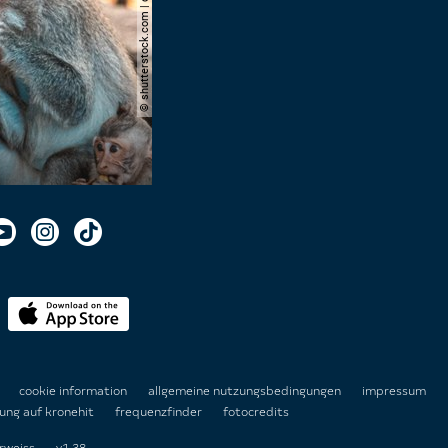
© shutterstock.com | domuephoto
n
cookie information
allgemeine nutzungsbedingungen
impressum
ung auf kronehit
frequenzfinder
fotocredits