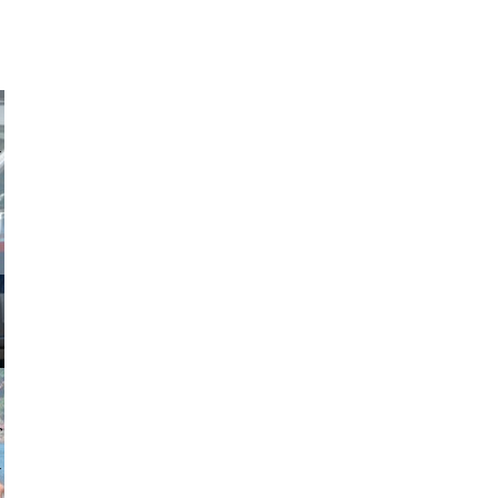
obson90
johansson