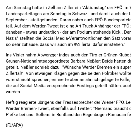
Am Samstag hatte in Zell am Ziller ein "Aktionstag" der FPÖ im 
Landesparteitages am Sonntag in Schwaz - und damit auch der 
September - stattgefunden. Daran nahm auch FPÖ-Bundespartei
teil. Auf dem Werder-Tweet ist eine Art Truck-Anhänger der FPÖ
daneben - etwas undeutlich - der am Podium stehende Kickl. De
Nazis" stellten die Social Media-Verantwortlichen den Satz voran
so sehr zuhause, dass wir auch im #Zillertal dafür einstehen."
Ins Visier nahm Abwerzger indes auch den Tiroler Grünen-Klub
Grünen-Nationalratsabgeordnete Barbara Neßler: Beide hatten 
geteilt. Neßler schrieb dazu: "Wünsche Werder Bremen ein super
Zillertal!". Von etwaigen Klagen gegen die beiden Politiker woll
vorerst nicht sprechen, erinnerte aber an ähnlich gelagerte Fälle
die auf Social Media entsprechende Postings geteilt hätten, auch
wurden.
Heftig reagierte übrigens der Pressesprecher der Wiener FPÖ, Le
Werder Bremen-Tweet, ebenfalls auf Twitter: "Niemand braucht di
Piefke bei uns. Sollen's in Buntland den Regenbogen-Ramadan fei
(FJ/APA)