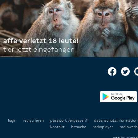
affe verletzt 18 leute!
tier jetzt eingefangen
login
registrieren
passwort vergessen?
datenschutzinformatio
kontakt
hitsuche
radioplayer
radiowerb