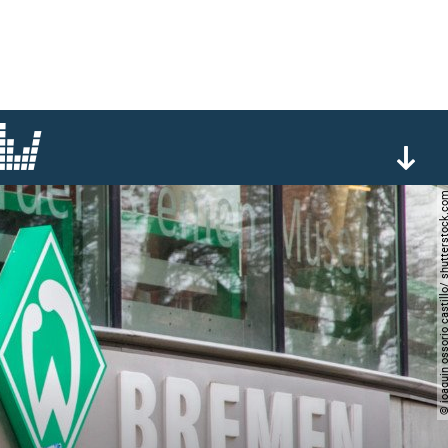
© joaquin ossorio castillo/ shutt