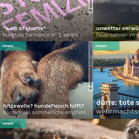
"walk of shame"
unwetter verwü
kunstperformance im 1. bezirk
feuerwehren im g
© shutterstock.com | asmit17
dürre: tote
hitzewelle? hundefleisch hilft?
wehrmachtss
nordkoreas sommerliche empfehlungen