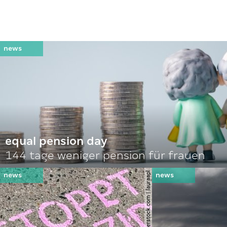
equal pension day
144 tage weniger pension für frauen
© shutterstock.com | lauraapl