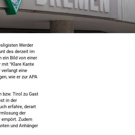
sligisten Werder
nt des derzeit im
 ein Bild von einer
 mit "Klare Kante
 verlangt eine
en, wie er zur APA
h bzw. Tirol zu Gast
st in der
ch erfahre, derart
armlosung der
er empört. Zudem
santen und Anhänger