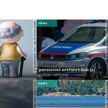
© shutterstock.com | day of victory studio
© shutterstock.com | r
pensionist entführt bub (4)
polizei-rettung
© shutterstock.com | john d sirlin
© shutterstock.com | lasse 