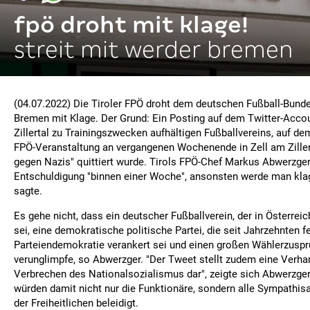
fpö droht mit klage!
streit mit werder bremen
(04.07.2022) Die Tiroler FPÖ droht dem deutschen Fußball-Bunde
Bremen mit Klage. Der Grund: Ein Posting auf dem Twitter-Accou
Zillertal zu Trainingszwecken aufhältigen Fußballvereins, auf dem
FPÖ-Veranstaltung an vergangenen Wochenende in Zell am Ziller
gegen Nazis" quittiert wurde. Tirols FPÖ-Chef Markus Abwerzger
Entschuldigung "binnen einer Woche", ansonsten werde man klag
sagte.
Es gehe nicht, dass ein deutscher Fußballverein, der in Österreic
sei, eine demokratische politische Partei, die seit Jahrzehnten fe
Parteiendemokratie verankert sei und einen großen Wählerzuspru
verunglimpfe, so Abwerzger. "Der Tweet stellt zudem eine Verh
Verbrechen des Nationalsozialismus dar", zeigte sich Abwerzg
würden damit nicht nur die Funktionäre, sondern alle Sympathi
der Freiheitlichen beleidigt.