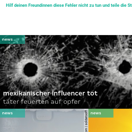
Hilf deinen Freundinnen diese Fehler nicht zu tun und teile die St
mexikanischer influencer tot
täter feuerten auf opfer