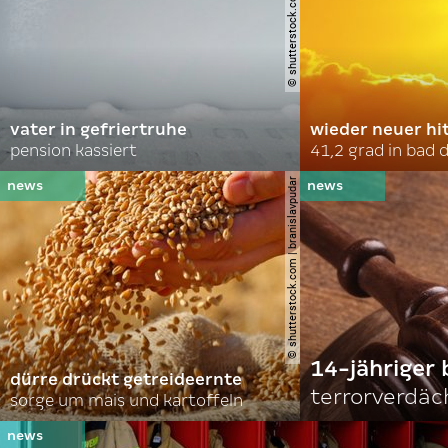
© shutterstock.com | soldatooff
vater in gefriertruhe
wieder neuer hi
pension kassiert
41,2 grad in bad
© shutterstock.com | branislavpudar
14-jähriger 
dürre drückt getreideernte
terrorverdäc
sorge um mais und kartoffeln