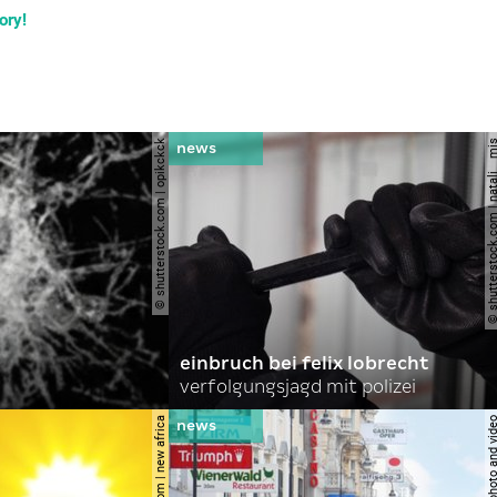
ory!
© shutterstock.com | opikckck
© shutterstock.com | nata
einbruch bei felix lobrecht
verfolgungsjagd mit polizei