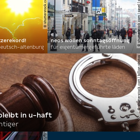
© shutterstock.com | new africa
© shutterstock.com | pavel l phot
tzerekord!
neos wollen sonntagsöffnung
 deutsch-altenburg
für eigentümergeführte läden
© shutterstock.com | billi
bleibt in u-haft
htiger