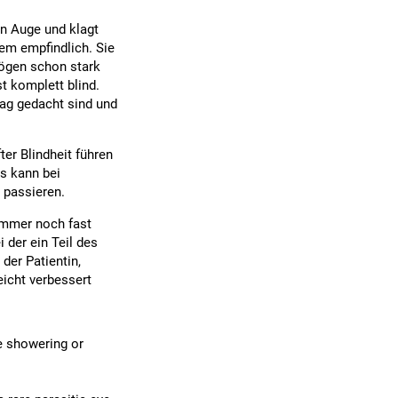
n Auge und klagt
rem empfindlich. Sie
mögen schon stark
st komplett blind.
Tag gedacht sind und
ter Blindheit führen
as kann bei
 passieren.
 immer noch fast
i der ein Teil des
der Patientin,
eicht verbessert
e showering or