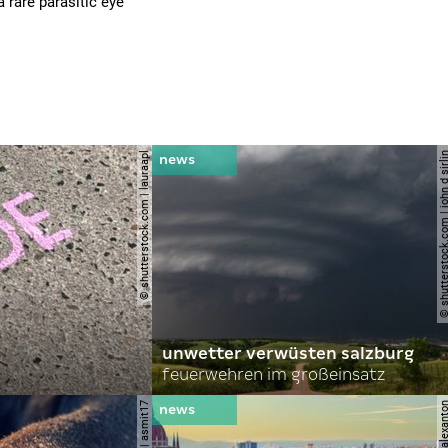
a rare parasitic eye
© shutterstock.com | lauraapl
© shutterstock.com | john 
unwetter verwüsten salzburg
feuerwehren im großeinsatz