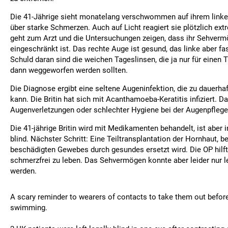
Die 41-Jährige sieht monatelang verschwommen auf ihrem linke
über starke Schmerzen. Auch auf Licht reagiert sie plötzlich ext
geht zum Arzt und die Untersuchungen zeigen, dass ihr Sehver
eingeschränkt ist. Das rechte Auge ist gesund, das linke aber fa
Schuld daran sind die weichen Tageslinsen, die ja nur für einen 
dann weggeworfen werden sollten.
Die Diagnose ergibt eine seltene Augeninfektion, die zu dauerhaf
kann. Die Britin hat sich mit Acanthamoeba-Keratitis infiziert. D
Augenverletzungen oder schlechter Hygiene bei der Augenpflege
Die 41-jährige Britin wird mit Medikamenten behandelt, ist aber
blind. Nächster Schritt: Eine Teiltransplantation der Hornhaut, be
beschädigten Gewebes durch gesundes ersetzt wird. Die OP hilft 
schmerzfrei zu leben. Das Sehvermögen konnte aber leider nur l
werden.
A scary reminder to wearers of contacts to take them out befor
swimming.