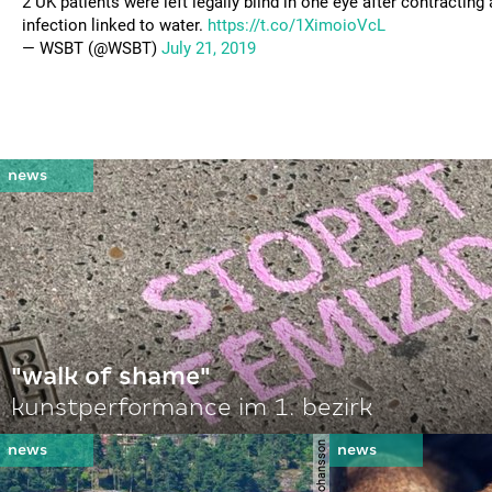
2 UK patients were left legally blind in one eye after contracting 
infection linked to water.
https://t.co/1XimoioVcL
— WSBT (@WSBT)
July 21, 2019
"walk of shame"
kunstperformance im 1. bezirk