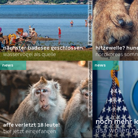
© shutterstock.com | lasse johansson
nächster badesee geschlossen
hitzewelle? hund
wasservögel als quelle
© shutterstock.com | domuephoto
noch mehr k
affe verletzt 18 leute!
usa wollen 
tier jetzt eingefangen