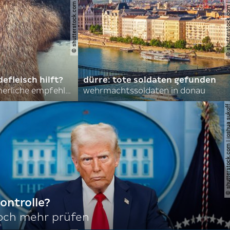
© shutterstock.com | asmit17
© shutterstock.com | al
efleisch hilft?
dürre: tote soldaten gefunden
nordkoreas sommerliche empfehlungen
wehrmachtssoldaten in donau
© shutterstock.com | joshu
ontrolle?
noch mehr prüfen