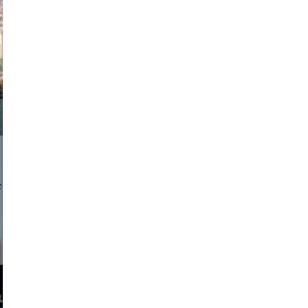
exanton
a sukoff