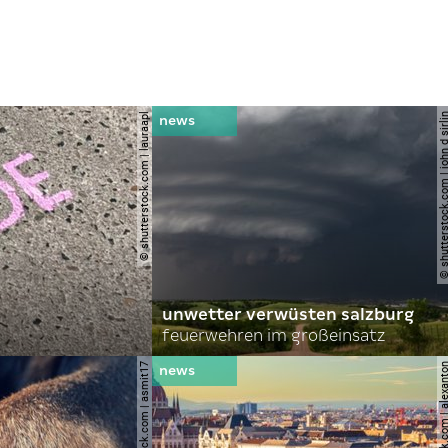
© shutterstock.com | lauraapl
© shutterstock.com | john 
unwetter verwüsten salzburg
feuerwehren im großeinsatz
© shutterstock.com | asmit17
© shutterstock.com | al