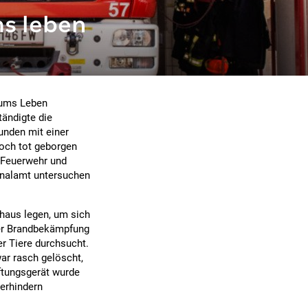
s leben
 ums Leben
ändigte die
unden mit einer
noch tot geborgen
 Feuerwehr und
inalamt untersuchen
haus legen, um sich
der Brandbekämpfung
r Tiere durchsucht.
ar rasch gelöscht,
üftungsgerät wurde
verhindern