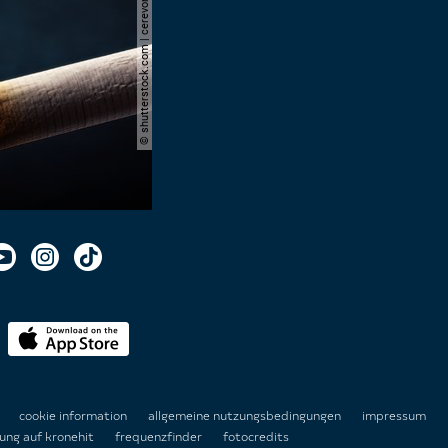
© shutterstock.com | cerevonstudio
n
cookie information
allgemeine nutzungsbedingungen
impressum
ung auf kronehit
frequenzfinder
fotocredits