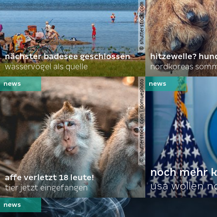
© shutterstock.com | lasse johansson
nächster badesee geschlossen
hitzewelle? hund
wasservögel als quelle
© shutterstock.com | domuephoto
noch mehr k
affe verletzt 18 leute!
usa wollen 
tier jetzt eingefangen