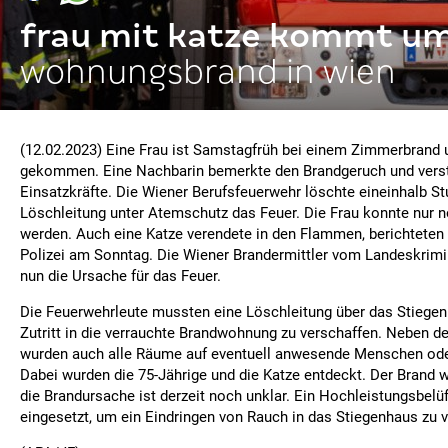
frau mit katze kommt um
wohnungsbrand in wien
(12.02.2023) Eine Frau ist Samstagfrüh bei einem Zimmerbrand
gekommen. Eine Nachbarin bemerkte den Brandgeruch und verst
Einsatzkräfte. Die Wiener Berufsfeuerwehr löschte eineinhalb St
Löschleitung unter Atemschutz das Feuer. Die Frau konnte nur 
werden. Auch eine Katze verendete in den Flammen, berichteten
Polizei am Sonntag. Die Wiener Brandermittler vom Landeskrim
nun die Ursache für das Feuer.
Die Feuerwehrleute mussten eine Löschleitung über das Stiegen
Zutritt in die verrauchte Brandwohnung zu verschaffen. Neben 
wurden auch alle Räume auf eventuell anwesende Menschen ode
Dabei wurden die 75-Jährige und die Katze entdeckt. Der Brand w
die Brandursache ist derzeit noch unklar. Ein Hochleistungsbel
eingesetzt, um ein Eindringen von Rauch in das Stiegenhaus zu 