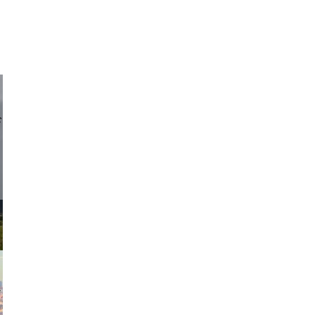
d sirlin
exanton