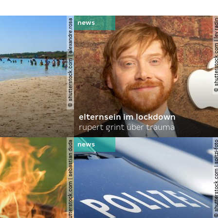
© shutterstock.com | alexandre.rosa
© shutterstock.com | le
elternsein im lockdown
rupert grint über trauma
© shutterstock.com | sebastian duda
© shutterstock.com | spi