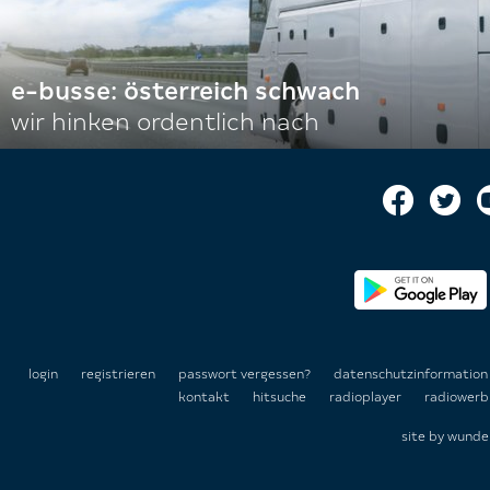
e-busse: österreich schwach
wir hinken ordentlich nach
login
registrieren
passwort vergessen?
datenschutzinformatio
kontakt
hitsuche
radioplayer
radiowerb
site by
wunde