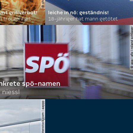
mt grillverbot!
leiche in nö: geständnis!
 trockenheit
18-jähriger hat mann getötet
© apa | afp | roland s
onkrete spö-namen
 niessl
© shutterstock.com | aappp