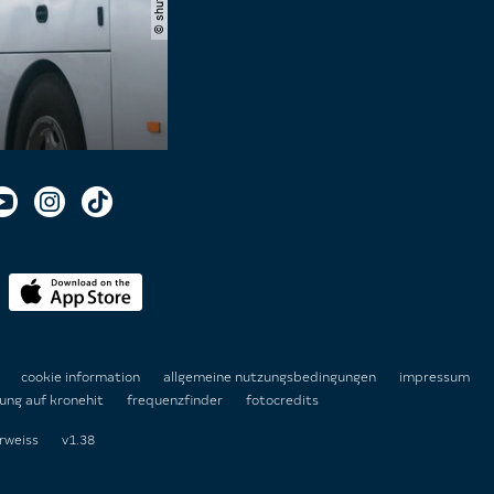
n
cookie information
allgemeine nutzungsbedingungen
impressum
ung auf kronehit
frequenzfinder
fotocredits
rweiss
v1.38