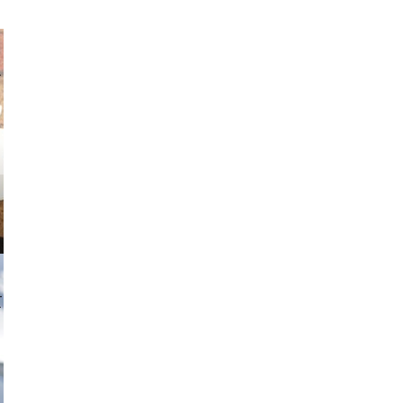
v radin
tzi-foto