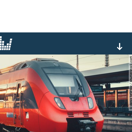
© denis belitsky / shutter