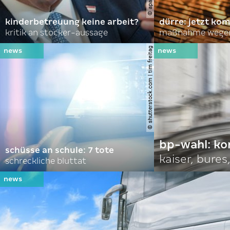
kinderbetreuung keine arbeit?
dürre: jetzt kom
kritik an stocker-aussage
maßnahme wegen
© shutterstock.com | tim freitag
bp-wahl: k
schüsse an schule: 7 tote
kaiser, bures,
schreckliche bluttat