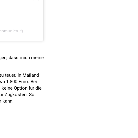
omunica.it)
agen, dass mich meine
 zu teuer. In Mailand
a 1.800 Euro. Bei
keine Option für die
für Zugkosten. So
n kann.