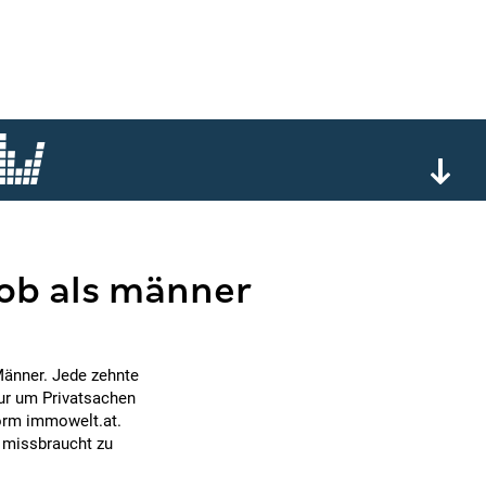
job als männer
Männer. Jede zehnte
nur um Privatsachen
form immowelt.at.
 missbraucht zu