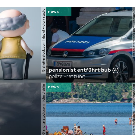
© shutterstock.com | day of victory studio
© shutterstock.com | r
pensionist entführt bub (4)
polizei-rettung
© shutterstock.com | john d sirlin
© shutterstock.com | lasse 