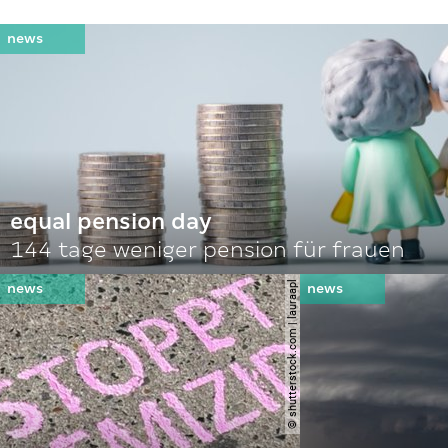
equal pension day
144 tage weniger pension für frauen
© shutterstock.com | lauraapl