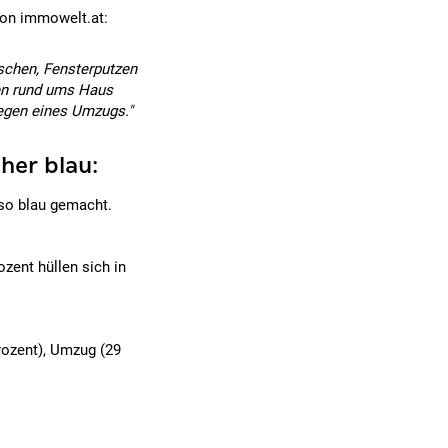
von immowelt.at:
chen, Fensterputzen
ten rund ums Haus
egen eines Umzugs."
her blau:
 so blau gemacht.
zent hüllen sich in
rozent), Umzug (29