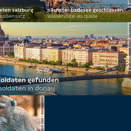
sten salzburg
nächster badesee geschlossen
roßeinsatz
wasservögel als quelle
© shutterstock.com | al
 soldaten gefunden
oldaten in donau
© shutterstock.com | domuephoto