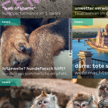
"walk of shame"
unwetter verwü
kunstperformance im 1. bezirk
feuerwehren im g
© shutterstock.com | asmit17
dürre: tote
hitzewelle? hundefleisch hilft?
wehrmachtss
nordkoreas sommerliche empfehlungen