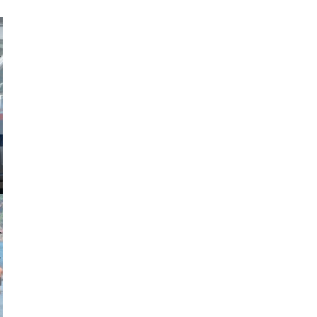
obson90
johansson