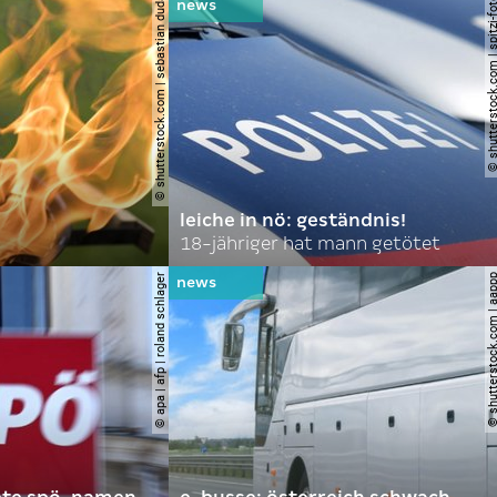
© shutterstock.com | sebastian duda
© shutterstock.com | spi
leiche in nö: geständnis!
18-jähriger hat mann getötet
© apa | afp | roland schlager
© shutterstock.com |