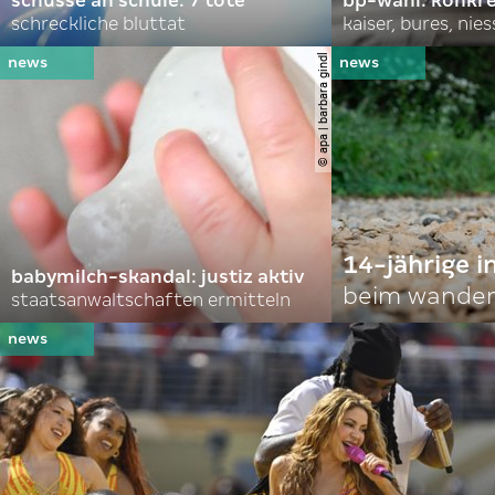
schüsse an schule: 7 tote
bp-wahl: konkr
schreckliche bluttat
kaiser, bures, nies
© apa | barbara gindl
14-jährige i
babymilch-skandal: justiz aktiv
beim wander
staatsanwaltschaften ermitteln