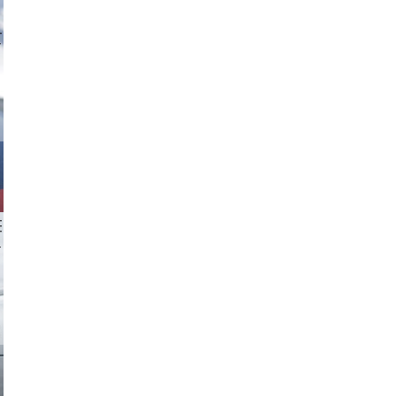
tzi-foto
 aappp