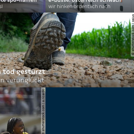
ete spö-namen
e-busse: österreich schwach
sl
wir hinken ordentlich nach
© shutterstock.com |
n tod gestürzt
n verunglückt
© shutterstock.com | a.ricardo