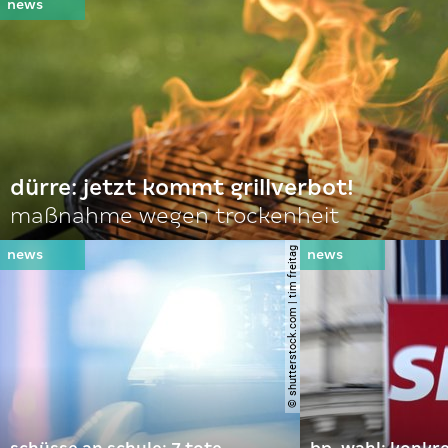
dürre: jetzt kommt grillverbot!
maßnahme wegen trockenheit
© shutterstock.com | tim freitag