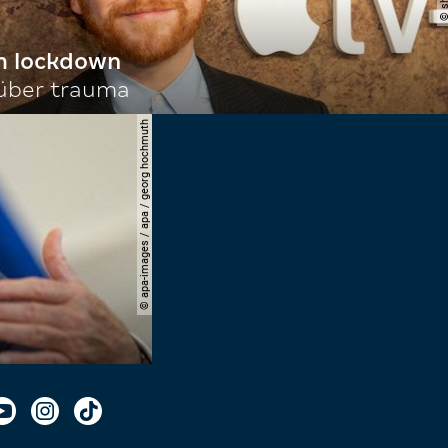
im lockdown
 über trauma
© apa-images / apa / georg hochmuth