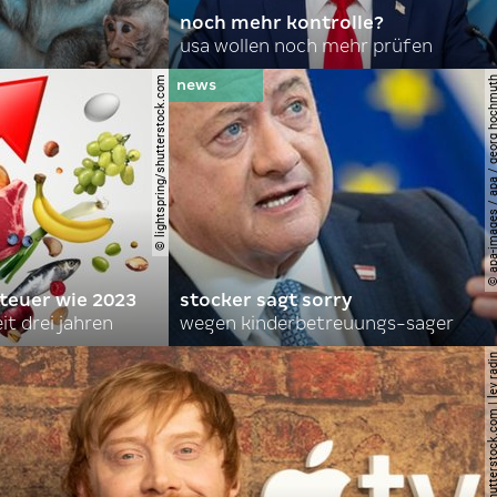
noch mehr kontrolle?
usa wollen noch mehr prüfen
© lightspring/shutterstock.com
© apa-images / apa / georg
 teuer wie 2023
stocker sagt sorry
it drei jahren
wegen kinderbetreuungs-sager
© shutterstock.com | le