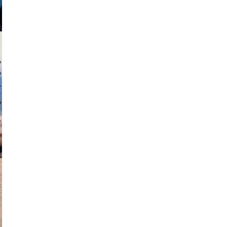
 hochmuth
v radin