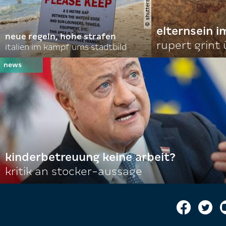
elternsein 
neue regeln, hohe strafen
rupert grint
italien im kampf ums stadtbild
kinderbetreuung keine arbeit?
kritik an stocker-aussage