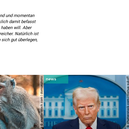
sind und momentan
klich damit befasst
 haben will. Aber
icher. Natürlich ist
sich gut überlegen,
© shutterstock.com | domuephoto
© shutterstock.com | joshu