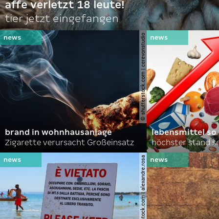
affe verletzt 18 leute!
tier jetzt eingefangen
© shutterstock.com | cerevonstudio
brand in wohnhausanlage
lebensmittel so
Zigarette verursacht Großeinsatz
höchster stand se
© shutterstock.com | alexandre.rosa