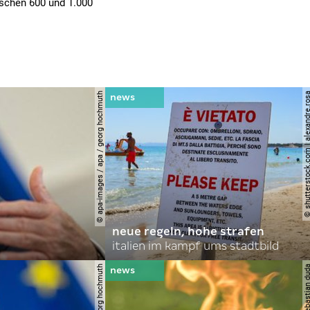
wischen 600 und 1.000
© apa-images / apa / georg hochmuth
© shutterstock.com | alexa
neue regeln, hohe strafen
italien im kampf ums stadtbild