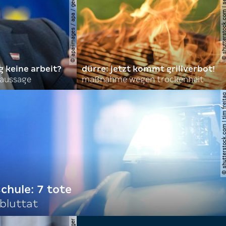
© apa-images / apa / georg hochmuth
© shutterstock.com | sebas
 keine arbeit?
dürre: jetzt kommt grillverbot!
-aussage
maßnahme wegen trockenheit
© shutterstock.com | tim
chule: 7 tote
 bluttat