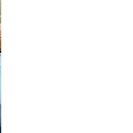
tian duda
 freitag