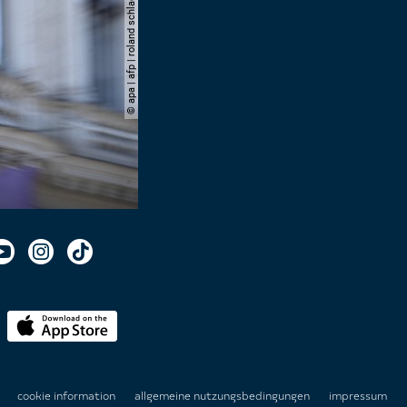
© apa | afp | roland schlager
n
cookie information
allgemeine nutzungsbedingungen
impressum