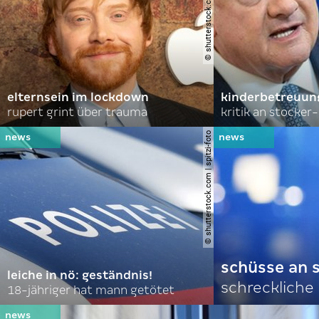
© shutterstock.com | lev radin
elternsein im lockdown
kinderbetreuung
rupert grint über trauma
kritik an stocker
© shutterstock.com | spitzi-foto
schüsse an s
leiche in nö: geständnis!
schreckliche
18-jähriger hat mann getötet