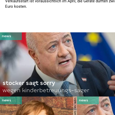
Verkaufsstart ist voraussichtlich im April, die Geräte dürften z
Euro kosten.
stocker sagt sorry
wegen kinderbetreuungs-sager