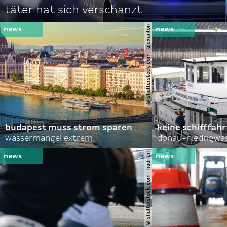
täter hat sich verschanzt
© shutterstock.com | alexanton
budapest muss strom sparen
keine schifffah
wassermangel extrem
donau-niedrigwa
© shutterstock.com | hadrian