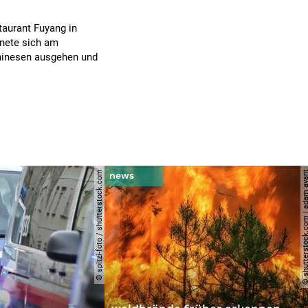
staurant Fuyang in
nete sich am
Chinesen ausgehen und
© spitzi-foto / shutterstock.com
© shutterstock.com | ad