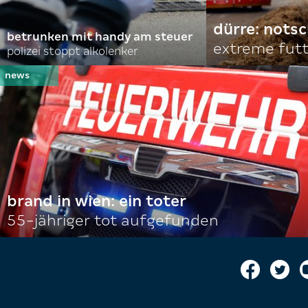
dürre: nots
betrunken mit handy am steuer
extreme fut
polizei stoppt alkolenker
brand in wien: ein toter
55-jähriger tot aufgefunden