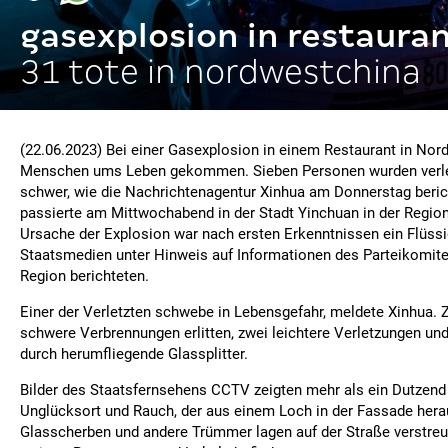
gasexplosion in restaura
31 tote in nordwestchina
(22.06.2023) Bei einer Gasexplosion in einem Restaurant in Nor
Menschen ums Leben gekommen. Sieben Personen wurden verletz
schwer, wie die Nachrichtenagentur Xinhua am Donnerstag beric
passierte am Mittwochabend in der Stadt Yinchuan in der Region
Ursache der Explosion war nach ersten Erkenntnissen ein Flüss
Staatsmedien unter Hinweis auf Informationen des Parteikomi
Region berichteten.
Einer der Verletzten schwebe in Lebensgefahr, meldete Xinhua. 
schwere Verbrennungen erlitten, zwei leichtere Verletzungen u
durch herumfliegende Glassplitter.
Bilder des Staatsfernsehens CCTV zeigten mehr als ein Dutzen
Unglücksort und Rauch, der aus einem Loch in der Fassade hera
Glasscherben und andere Trümmer lagen auf der Straße verstreut