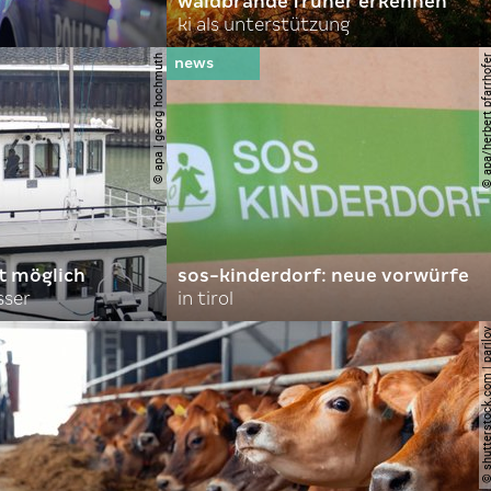
waldbrände früher erkennen
ki als unterstützung
© apa | georg hochmuth
© apa/herbert pfar
rt möglich
sos-kinderdorf: neue vorwürfe
sser
in tirol
© shutterstock.com | 