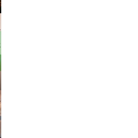
rhofer
parilov