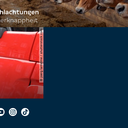
chlachtungen
terknappheit
© joerg lantelme / shutterstock.com