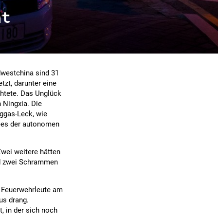
nt
dwestchina sind 31
t, darunter eine
htete. Das Unglück
 Ningxia. Die
iggas-Leck, wie
tees der autonomen
Zwei weitere hätten
nd zwei Schrammen
d Feuerwehrleute am
us drang.
, in der sich noch