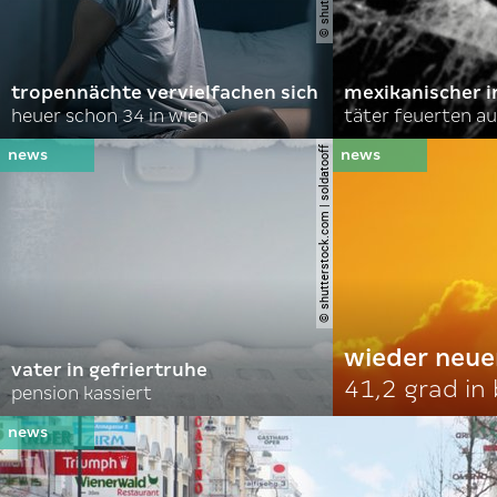
tropennächte vervielfachen sich
mexikanischer i
heuer schon 34 in wien
täter feuerten au
© shutterstock.com | soldatooff
wieder neue
vater in gefriertruhe
41,2 grad in
pension kassiert