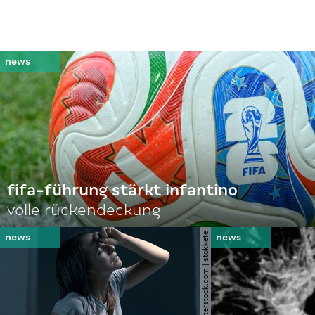
fifa-führung stärkt infantino
volle rückendeckung
© shutterstock.com | stokkete