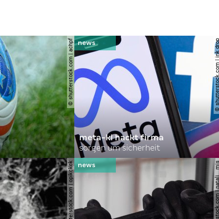
© shutterstock.com | achpf
© shutterstock.com | i
meta-ki hackt firma
sorgen um sicherheit
© shutterstock.com | opikckck
© shutterstock.com | nata