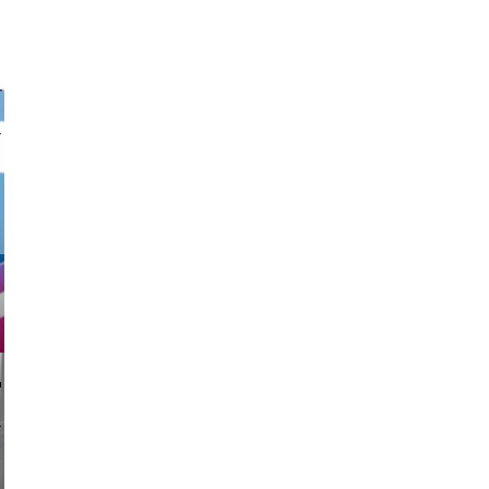
nk drop
li _ mis