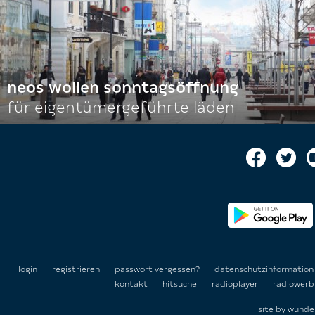
neos wollen sonntagsöffnung
für eigentümergeführte läden
login
registrieren
passwort vergessen?
datenschutzinformatio
kontakt
hitsuche
radioplayer
radiowerb
site by
wunde