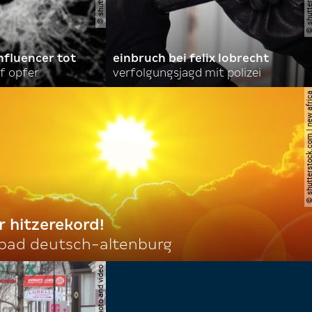
nfluencer tot
einbruch bei felix lobrecht
f opfer
verfolgungsjagd mit polizei
© shutterstock.com | ne
r hitzerekord!
 bad deutsch-altenburg