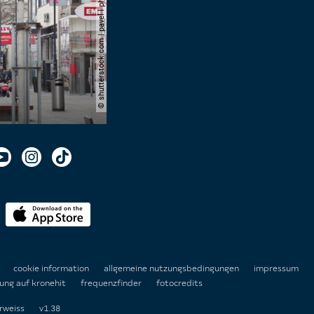
© shutterstock.com | pavel l photo and video
n
cookie information
allgemeine nutzungsbedingungen
impressum
ung auf kronehit
frequenzfinder
fotocredits
rweiss
v1.38