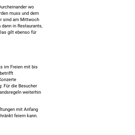
 Durcheinander wo
werden muss und dem
er sind am Mittwoch
 dann in Restaurants,
Das gilt ebenso für
 im Freien mit bis
etrifft
Konzerte
: Für die Besucher
ndsregeln weiterhin
ltungen mit Anfang
ränkt feiern kann.