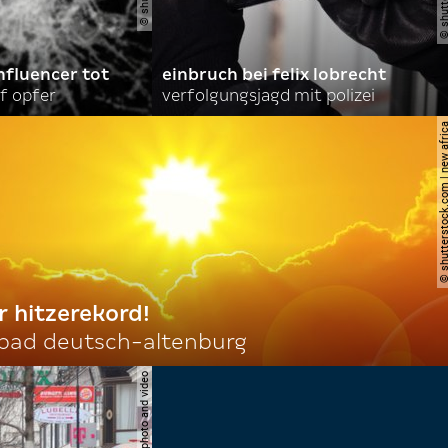
nfluencer tot
einbruch bei felix lobrecht
f opfer
verfolgungsjagd mit polizei
© shutterstock.com | ne
r hitzerekord!
 bad deutsch-altenburg