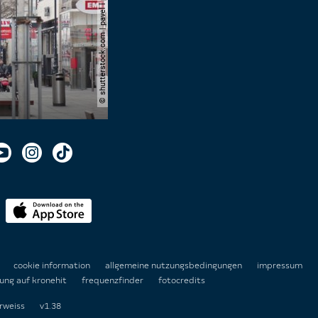
© shutterstock.com | pavel l photo and video
n
cookie information
allgemeine nutzungsbedingungen
impressum
ung auf kronehit
frequenzfinder
fotocredits
rweiss
v1.38