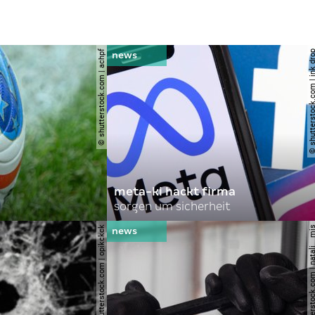
© shutterstock.com | achpf
© shutterstock.com | i
meta-ki hackt firma
sorgen um sicherheit
© shutterstock.com | opikckck
© shutterstock.com | nata