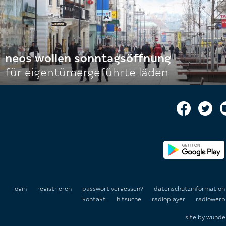
neos wollen sonntagsöffnung
für eigentümergeführte läden
login
registrieren
passwort vergessen?
datenschutzinformatio
kontakt
hitsuche
radioplayer
radiowerb
site by
wunde