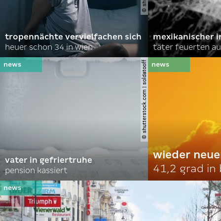
tropennächte vervielfachen sich
mexikanischer i
heuer schon 34 in wien
täter feuerten au
© shutterstock.com | soldatooff
wieder neue
vater in gefriertruhe
41,2 grad in
pension kassiert