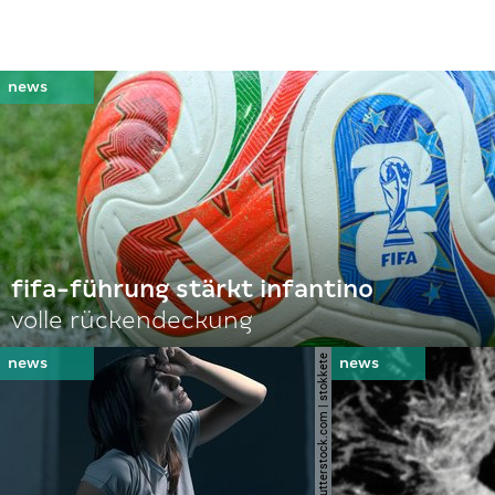
fifa-führung stärkt infantino
volle rückendeckung
© shutterstock.com | stokkete