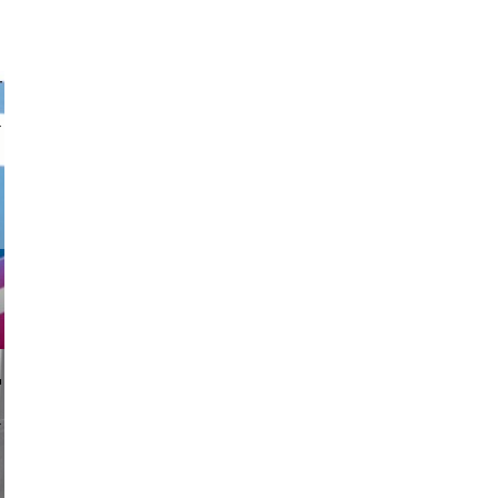
nk drop
li _ mis