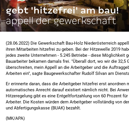
gebt 'hitzefrei' am bau!
appell der gewerkschaft
(28.06.2022) Die Gewerkschaft Bau-Holz Niederösterreich appelli
ihren Mitarbeiten hitzefrei zu geben. Bei der Hitzewelle 2019 ha
jedes zweite Unternehmen - 5.245 Betriebe - diese Möglichkeit g
Bauarbeiter bekamen damals frei. "Überall dort, wo wir die 32,5 
überschreiten, mein Appell an die Arbeitgeber und die Auftraggebe
Arbeiten ein", sagte Baugewerkschafter Rudolf Silvan am Dienst
Er erinnerte daran, dass die Arbeitgeber hitzefrei erst anordnen 
automatisches Anrecht darauf existiert nämlich nicht. Bei Anwe
Hitzeregelung gibt es eine Entgeltfortzahlung von 60 Prozent für
Arbeiter. Die Kosten würden dem Arbeitgeber vollständig von der
und Abfertigungskasse (BUAK) bezahlt.
(MK/APA)