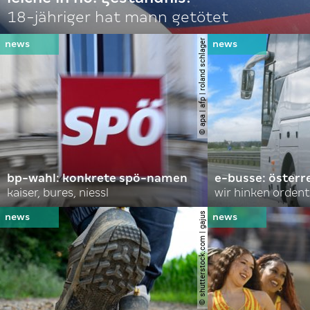
18-jähriger hat mann getötet
© apa | afp | roland schlager
bp-wahl: konkrete spö-namen
e-busse: österr
kaiser, bures, niessl
wir hinken ordent
© shutterstock.com | gajus