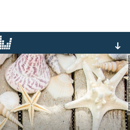
© doris oberfrank-list/shutter