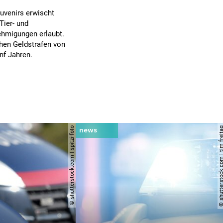
ouvenirs erwischt
Tier- und
ehmigungen erlaubt.
hen Geldstrafen von
nf Jahren.
© shutterstock.com | spitzi-foto
© shutterstock.com | tim