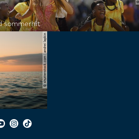
d sommerhit
© shutterstock.com | andrei lapkin