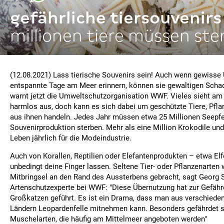
gefährliche tiersouvenirs
millionen tiere müssen st
(12.08.2021) Lass tierische Souvenirs sein! Auch wenn gewisse
entspannte Tage am Meer erinnern, können sie gewaltigen Schad
warnt jetzt die Umweltschutzorganisation WWF. Vieles sieht am
harmlos aus, doch kann es sich dabei um geschützte Tiere, Pfl
aus ihnen handeln. Jedes Jahr müssen etwa 25 Millionen Seepfe
Souvenirproduktion sterben. Mehr als eine Million Krokodile un
Leben jährlich für die Modeindustrie.
Auch von Korallen, Reptilien oder Elefantenprodukten – etwa Elf
unbedingt deine Finger lassen. Seltene Tier- oder Pflanzenarten 
Mitbringsel an den Rand des Aussterbens gebracht, sagt Georg S
Artenschutzexperte bei WWF: "Diese Übernutzung hat zur Gefähr
Großkatzen geführt. Es ist ein Drama, dass man aus verschiede
Ländern Leopardenfelle mitnehmen kann. Besonders gefährdet s
Muschelarten, die häufig am Mittelmeer angeboten werden"