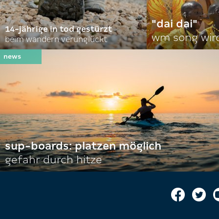
"dai dai"
14-jährige in tod gestürzt
wm song wir
beim wandern verunglückt
sup-boards: platzen möglich
gefahr durch hitze