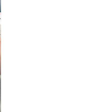
gindl
ricardo