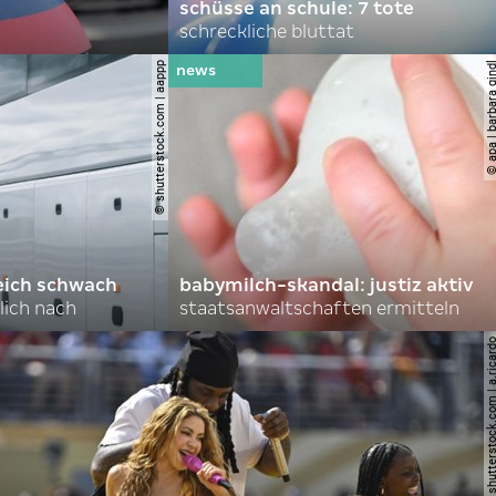
schüsse an schule: 7 tote
schreckliche bluttat
© shutterstock.com | aappp
© apa | barbara 
eich schwach
babymilch-skandal: justiz aktiv
lich nach
staatsanwaltschaften ermitteln
© shutterstock.com | a.