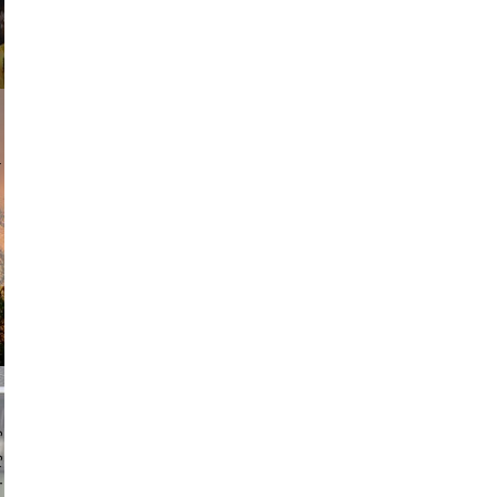
am avant
chmuth