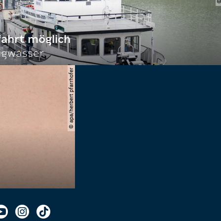
fahrt möglich
igwasser
© apa/herbert pfarrhofer