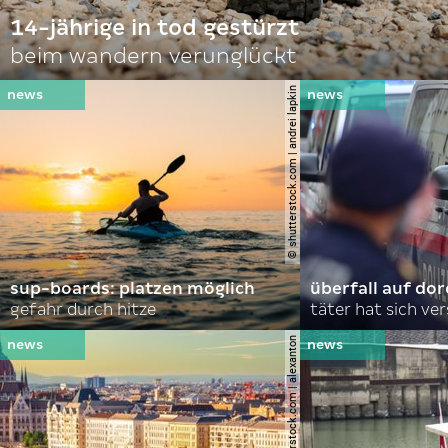
14-jährige in tod gestürzt
beim wandern verunglückt
© shutterstock.com | andrei lapkin
sup-boards: platzen möglich
überfall auf d
gefahr durch hitze
täter hat sich ve
© shutterstock.com | alexanton