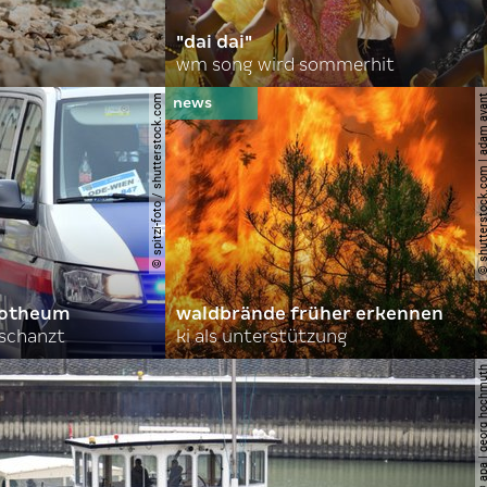
"dai dai"
wm song wird sommerhit
© spitzi-foto / shutterstock.com
© shutterstock.com | ad
orotheum
waldbrände früher erkennen
rschanzt
ki als unterstützung
© apa | georg ho