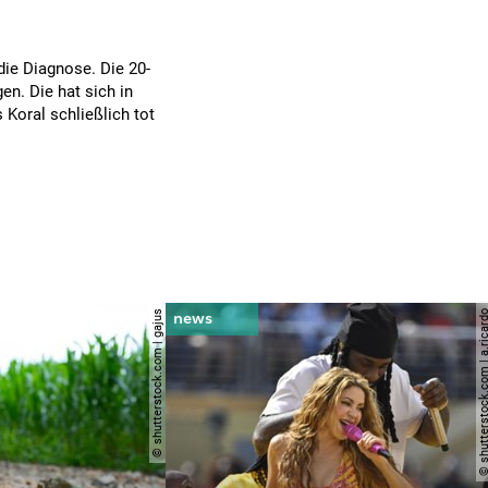
die Diagnose. Die 20-
n. Die hat sich in
 Koral schließlich tot
© shutterstock.com | gajus
© shutterstock.com | a.