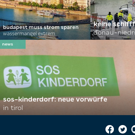
keine schiff
budapest muss strom sparen
donau-niedr
wassermangel extrem
sos-kinderdorf: neue vorwürfe
in tirol