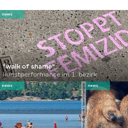
"walk of shame"
kunstperformance im 1. bezirk
© shutterstock.com | lasse johansson