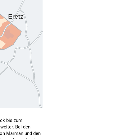
uck bis zum
weiter. Bei den
imon Marman und den