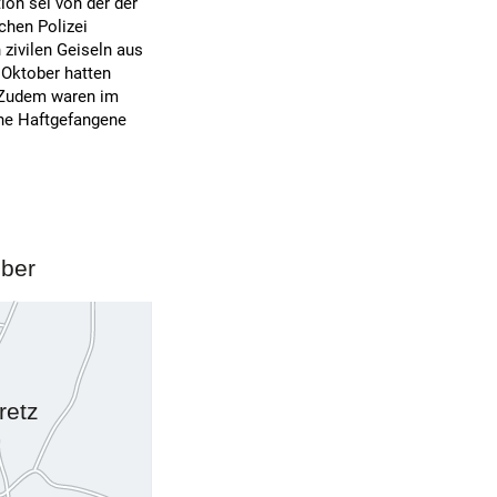
tion sei von der der
chen Polizei
zivilen Geiseln aus
 Oktober hatten
. Zudem waren im
he Haftgefangene