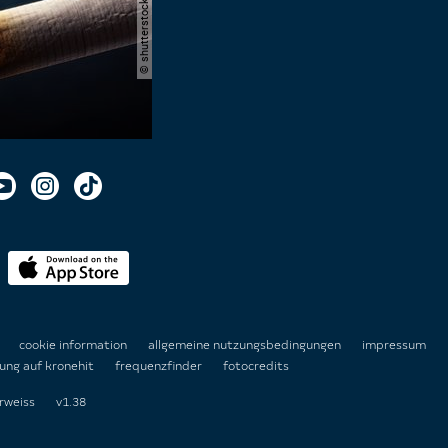
n
cookie information
allgemeine nutzungsbedingungen
impressum
ung auf kronehit
frequenzfinder
fotocredits
rweiss
v1.38