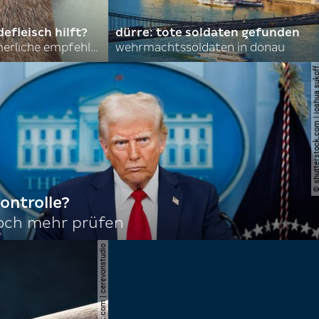
efleisch hilft?
dürre: tote soldaten gefunden
nordkoreas sommerliche empfehlungen
wehrmachtssoldaten in donau
© shutterstock.com | joshu
ontrolle?
noch mehr prüfen
© shutterstock.com | cerevonstudio