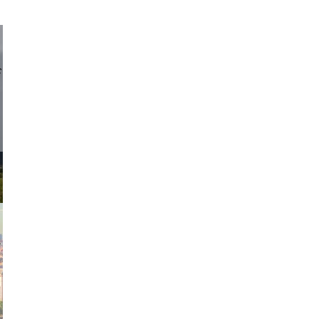
d sirlin
exanton