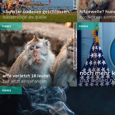
nächster badesee geschlossen
hitzewelle? hund
wasservögel als quelle
© shutterstock.com | domuephoto
noch mehr k
affe verletzt 18 leute!
usa wollen 
tier jetzt eingefangen