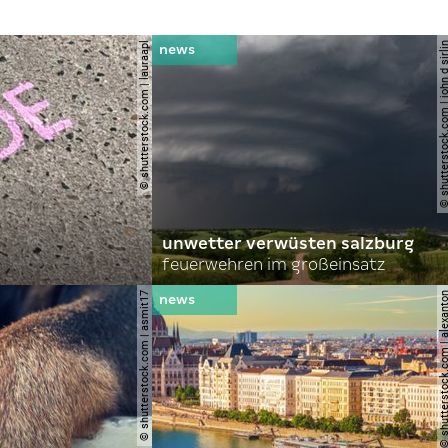
© shutterstock.com | lauraapl
© shutterstock.com | john 
unwetter verwüsten salzburg
feuerwehren im großeinsatz
© shutterstock.com | asmit17
© shutterstock.com | al