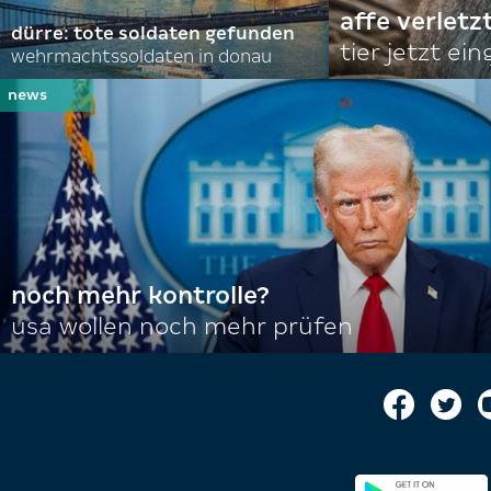
affe verletz
dürre: tote soldaten gefunden
tier jetzt ei
wehrmachtssoldaten in donau
noch mehr kontrolle?
usa wollen noch mehr prüfen