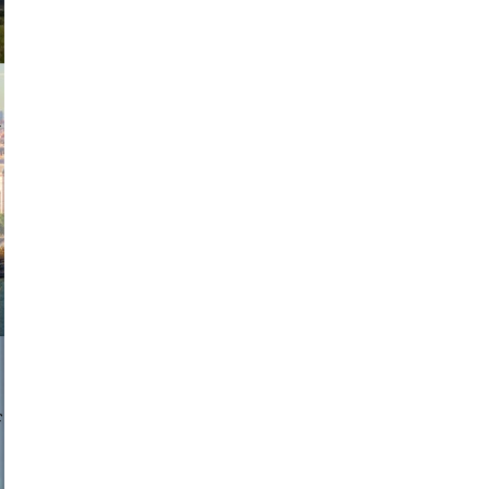
exanton
a sukoff