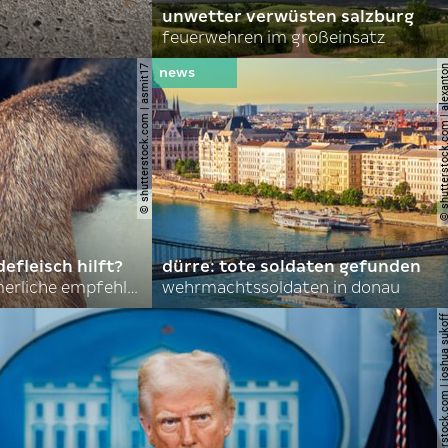
unwetter verwüsten salzburg
feuerwehren im großeinsatz
© shutterstock.com | asmit17
© shutterstock.com | al
efleisch hilft?
dürre: tote soldaten gefunden
nordkoreas sommerliche empfehlungen
wehrmachtssoldaten in donau
© shutterstock.com | joshu