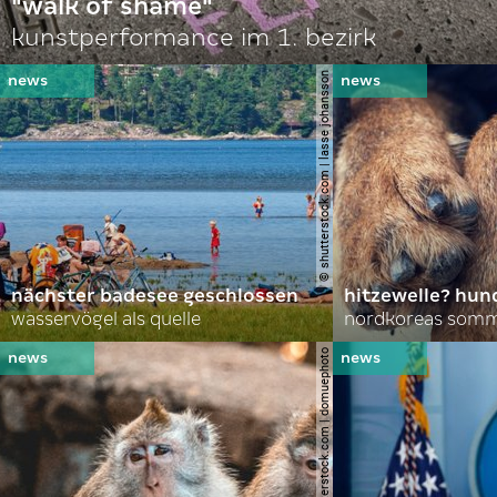
"walk of shame"
kunstperformance im 1. bezirk
© shutterstock.com | lasse johansson
nächster badesee geschlossen
hitzewelle? hund
wasservögel als quelle
© shutterstock.com | domuephoto