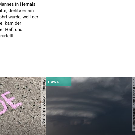
 Mannes in Hernals
tte, drehte er am
hrt wurde, weil der
bei kam der
er Haft und
urteilt.
© shutterstock.com | lauraapl
© shutterstock.com | john 