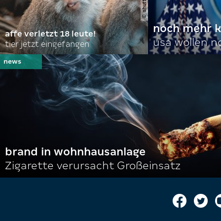
noch mehr k
affe verletzt 18 leute!
usa wollen 
tier jetzt eingefangen
brand in wohnhausanlage
Zigarette verursacht Großeinsatz