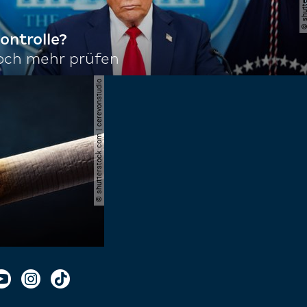
ontrolle?
noch mehr prüfen
© shutterstock.com | cerevonstudio