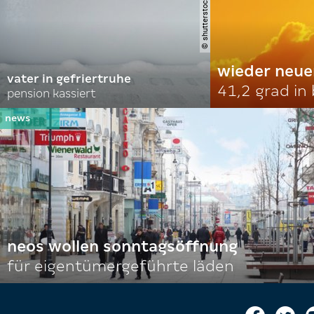
wieder neue
vater in gefriertruhe
41,2 grad in
pension kassiert
neos wollen sonntagsöffnung
für eigentümergeführte läden