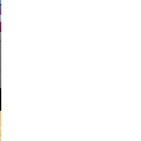
li _ mis
w africa