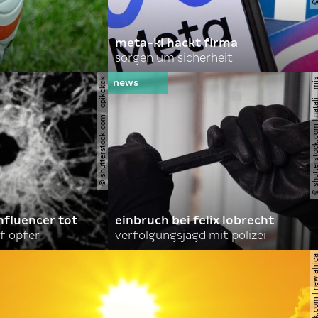
meta-ki hackt firma
sorgen um sicherheit
© shutterstock.com | opikckck
© shutterstock.com | nata
nfluencer tot
einbruch bei felix lobrecht
f opfer
verfolgungsjagd mit polizei
© shutterstock.com | ne