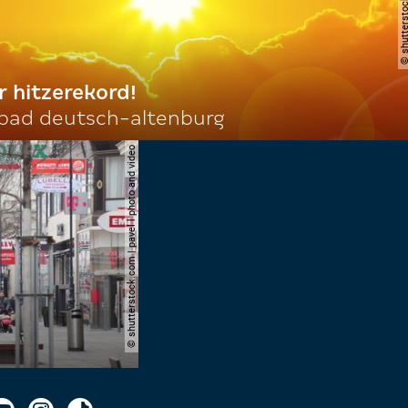
r hitzerekord!
 bad deutsch-altenburg
© shutterstock.com | pavel l photo and video