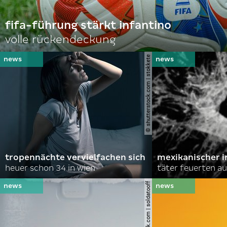
fifa-führung stärkt infantino
volle rückendeckung
© shutterstock.com | stokkete
tropennächte vervielfachen sich
mexikanischer i
heuer schon 34 in wien
täter feuerten au
© shutterstock.com | soldatooff