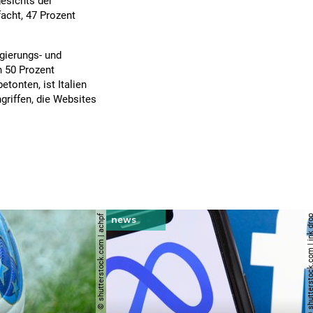
gesichts der
facht, 47 Prozent
egierungs- und
n 50 Prozent
tonten, ist Italien
riffen, die Websites
© shutterstock.com | achpf
© shutterstock.com | i