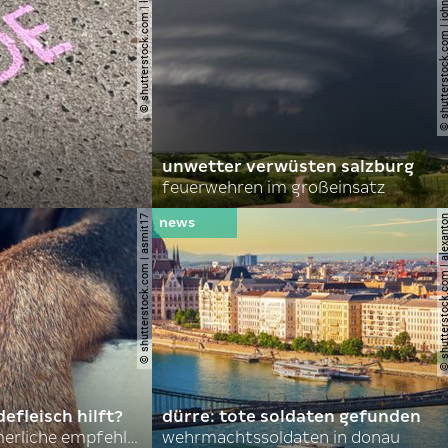
© shutterstock.com | lauraapl
© shutterstock.com | john 
unwetter verwüsten salzburg
feuerwehren im großeinsatz
© shutterstock.com | asmit17
© shutterstock.com | al
efleisch hilft?
dürre: tote soldaten gefunden
nordkoreas sommerliche empfehlungen
wehrmachtssoldaten in donau