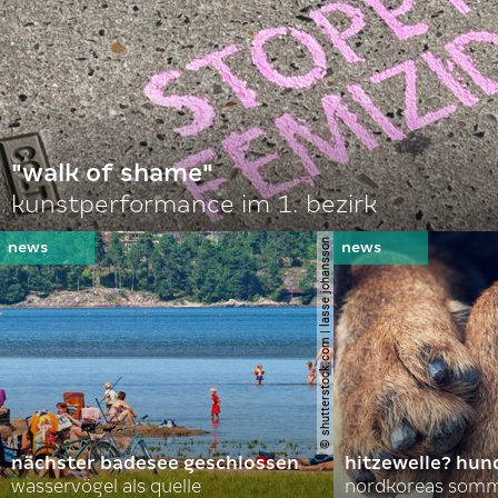
"walk of shame"
kunstperformance im 1. bezirk
© shutterstock.com | lasse johansson
nächster badesee geschlossen
hitzewelle? hund
wasservögel als quelle