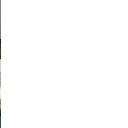
d sirlin
exanton