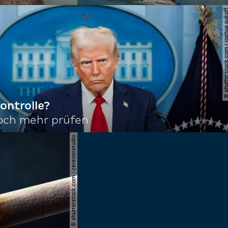
© shutterstock.com | joshu
ontrolle?
noch mehr prüfen
© shutterstock.com | cerevonstudio