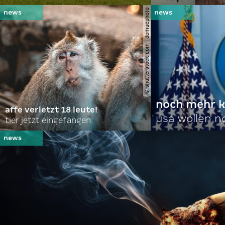
© shutterstock.com | domuephoto
noch mehr k
affe verletzt 18 leute!
usa wollen 
tier jetzt eingefangen