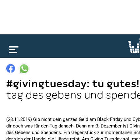
loading...
#givingtuesday: tu gutes!
tag des gebens und spend
(28.11.2019) Gib nicht dein ganzes Geld am Black Friday und Cy
dir doch was für den Tag danach. Denn am 3. Dezember ist Givin
des Gebens und Spendens. Ein Gegenstück zur momentanen Sch
der sich der Handel die Hände reibt. Am Giving Tuesday soll man