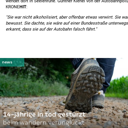
wendet dort in Seelenruhe. Günther Kienel von der Autobahnpoliz
KRONE
HIT
:
"Sie war nicht alkoholisiert, aber offenbar etwas verwirrt. Sie wa
bewusst. Sie dachte, sie wäre auf einer Bundesstraße unterwegs
erkannt, dass sie auf der Autobahn falsch fährt."
14-jährige in tod gestürzt
beim wandern verunglückt