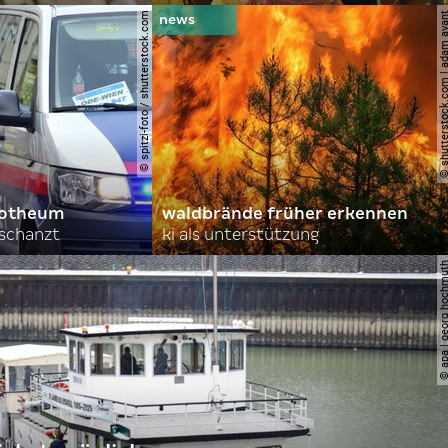
© spitzi-foto / shutterstock.com
© shutterstock.com | ad
orotheum
waldbrände früher erkennen
rschanzt
ki als unterstützung
© apa | georg ho