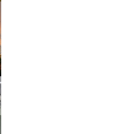
am avant
chmuth