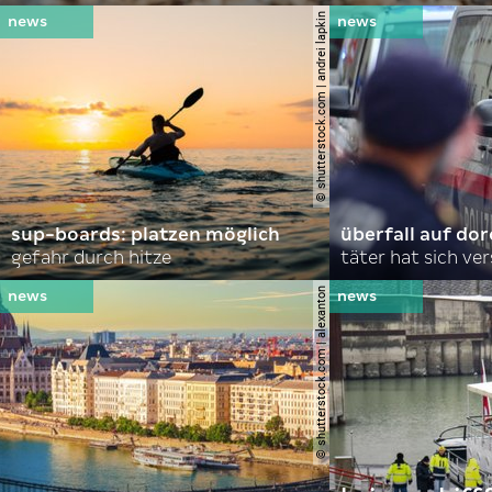
© shutterstock.com | andrei lapkin
sup-boards: platzen möglich
überfall auf d
gefahr durch hitze
täter hat sich ve
© shutterstock.com | alexanton