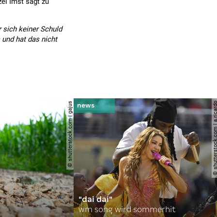
ei Imst sagt zu
r sich keiner Schuld
 und hat das nicht
© shutterstock.com | gajus
© shutterstock.com | a.
"dai dai"
wm song wird sommerhit