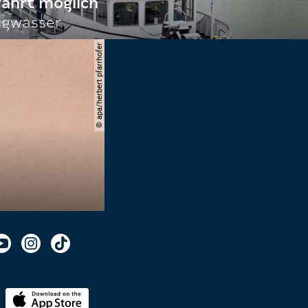
fahrt möglich
igwasser
© apa/herbert pfarrhofer