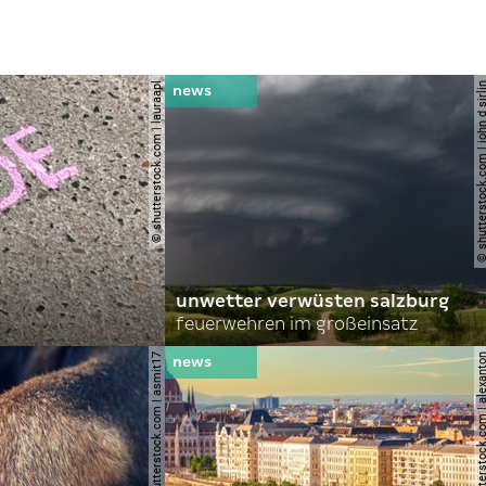
© shutterstock.com | lauraapl
© shutterstock.com | john 
unwetter verwüsten salzburg
feuerwehren im großeinsatz
© shutterstock.com | asmit17
© shutterstock.com | al