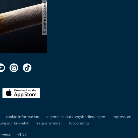
© shutterstock.com | cerevonstudio
n
cookie information
allgemeine nutzungsbedingungen
impressum
ung auf kronehit
frequenzfinder
fotocredits
rweiss
v1.38