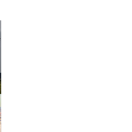
d sirlin
exanton