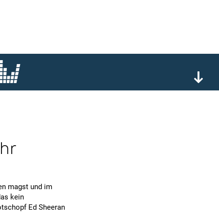
hr
en magst und im
das kein
Rotschopf Ed Sheeran