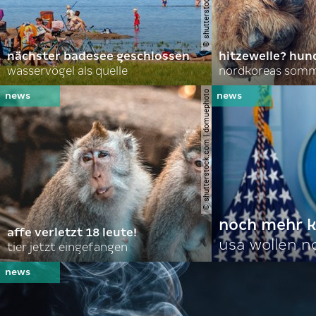
nächster badesee geschlossen
hitzewelle? hund
wasservögel als quelle
© shutterstock.com | domuephoto
noch mehr k
affe verletzt 18 leute!
usa wollen 
tier jetzt eingefangen