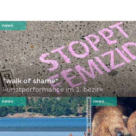
"walk of shame"
kunstperformance im 1. bezirk
© shutterstock.com | lasse johansson