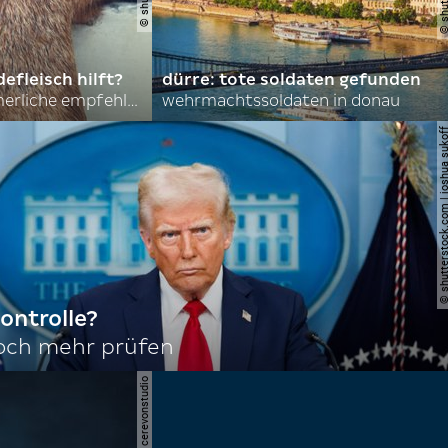
efleisch hilft?
dürre: tote soldaten gefunden
nordkoreas sommerliche empfehlungen
wehrmachtssoldaten in donau
© shutterstock.com | joshu
ontrolle?
noch mehr prüfen