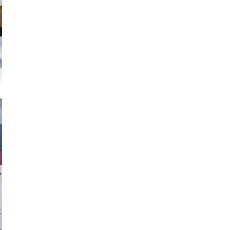
tzi-foto
chlager