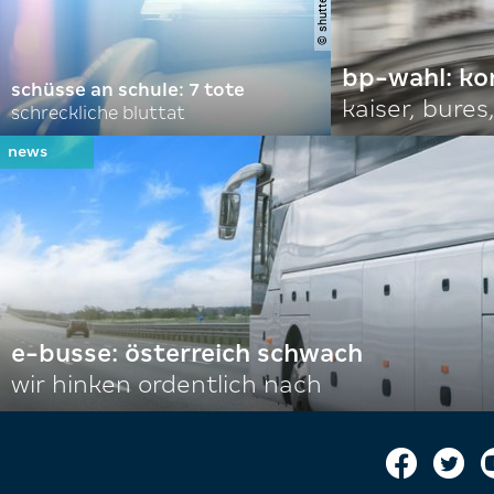
bp-wahl: k
schüsse an schule: 7 tote
kaiser, bures,
schreckliche bluttat
e-busse: österreich schwach
wir hinken ordentlich nach