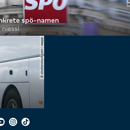
onkrete spö-namen
 niessl
© shutterstock.com | aappp