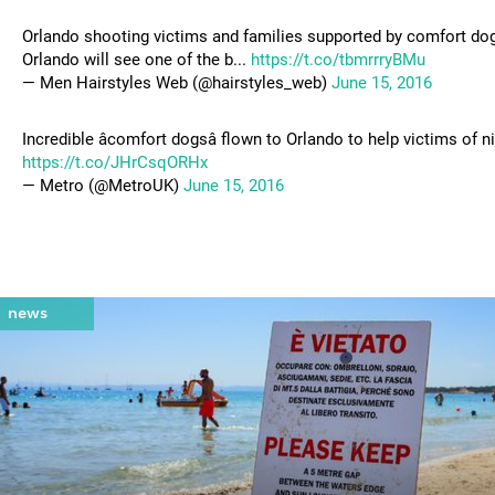
Orlando shooting victims and families supported by comfort dog
Orlando will see one of the b...
https://t.co/tbmrrryBMu
— Men Hairstyles Web (@hairstyles_web)
June 15, 2016
Incredible âcomfort dogsâ flown to Orlando to help victims of
https://t.co/JHrCsqORHx
— Metro (@MetroUK)
June 15, 2016