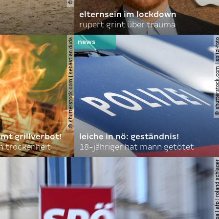
elternsein im lockdown
rupert grint über trauma
© shutterstock.com | sebastian duda
© shutterstock.com | spi
mt grillverbot!
leiche in nö: geständnis!
 trockenheit
18-jähriger hat mann getötet
© apa | afp | roland s