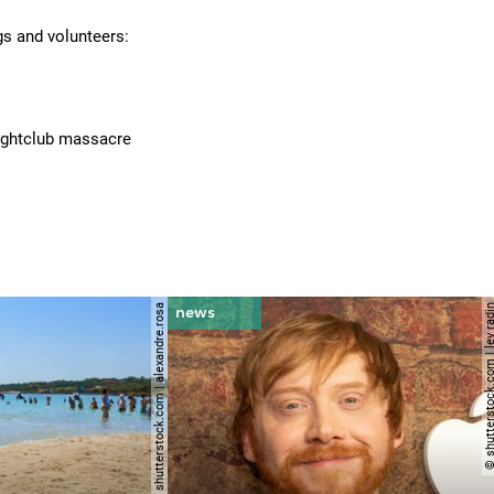
s and volunteers:
 nightclub massacre
© shutterstock.com | alexandre.rosa
© shutterstock.com | le