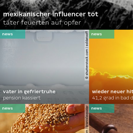
mexikanischer influencer tot
täter feuerten auf opfer
© shutterstock.com | soldatooff
vater in gefriertruhe
wieder neuer hi
pension kassiert
41,2 grad in bad
© shutterstock.com | branislavpudar