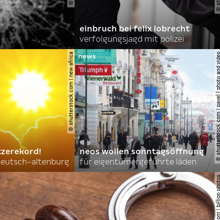
einbruch bei felix lobrecht
verfolgungsjagd mit polizei
© shutterstock.com | new africa
© shutterstock.com | pavel l phot
tzerekord!
neos wollen sonntagsöffnung
 deutsch-altenburg
für eigentümergeführte läden
© shutterstock.com | billi