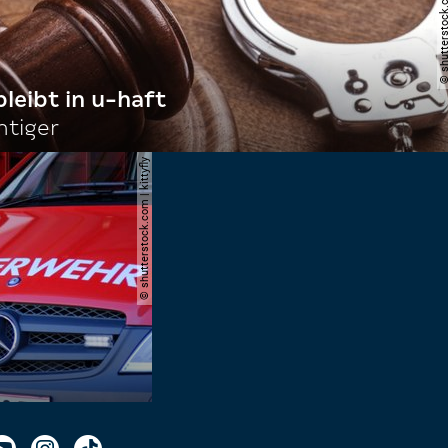
bleibt in u-haft
htiger
© shutterstock.com | kittyfly