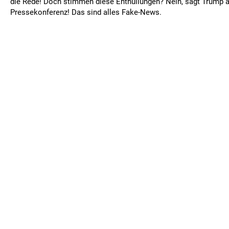
die Rede! Doch stimmen diese Enthüllungen? Nein, sagt Trump 
Pressekonferenz! Das sind alles Fake-News.