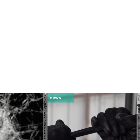
© shutterstock.com | opikckck
© shutterstock.com | nata