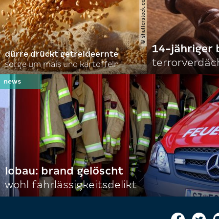
14-jähriger 
dürre drückt getreideernte
terrorverdäc
sorge um mais und kartoffeln
lobau: brand gelöscht
wohl fahrlässigkeitsdelikt