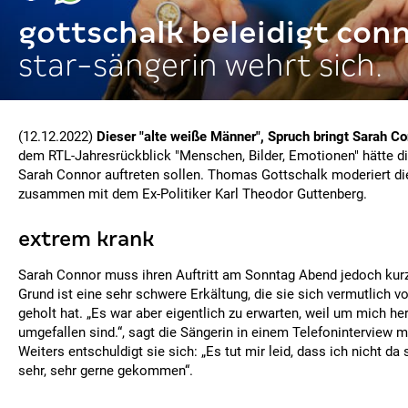
gottschalk beleidigt conn
star-sängerin wehrt sich.
(12.12.2022)
Dieser "alte weiße Männer", Spruch bringt Sarah C
dem RTL-Jahresrückblick "Menschen, Bilder, Emotionen" hätte d
Sarah Connor auftreten sollen. Thomas Gottschalk moderiert d
zusammen mit dem Ex-Politiker Karl Theodor Guttenberg.
extrem krank
Sarah Connor muss ihren Auftritt am Sonntag Abend jedoch kurz
Grund ist eine sehr schwere Erkältung, die sie sich vermutlich v
geholt hat. „Es war aber eigentlich zu erwarten, weil um mich h
umgefallen sind.“, sagt die Sängerin in einem Telefoninterview m
Weiters entschuldigt sie sich: „Es tut mir leid, dass ich nicht da
sehr, sehr gerne gekommen“.