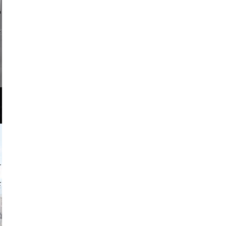
li _ mis
o and video