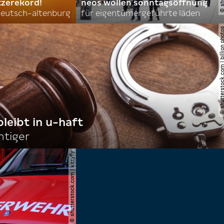
tzerekord!
neos wollen sonntagsöffnung
 deutsch-altenburg
für eigentümergeführte läden
© shutterstock.com | billi
bleibt in u-haft
htiger
© shutterstock.com | kittyfly