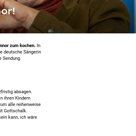
or!
onnor zum kochen.
In
ie deutsche Sängerin
ie Sendung
fristig absagen.
on ihren Kindern
erum alle reihenweise
it Gottschalk.
 sein kann, ich wäre