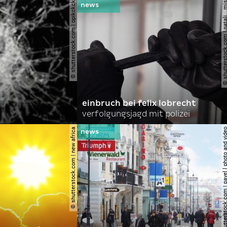
© shutterstock.com | opikckck
© shutterstock.com | nata
einbruch bei felix lobrecht
verfolgungsjagd mit polizei
© shutterstock.com | new africa
© shutterstock.com | pavel l phot