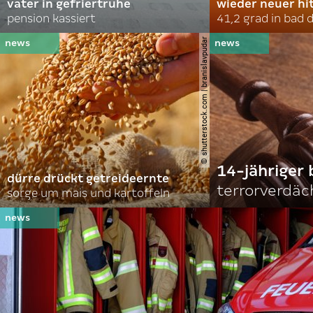
vater in gefriertruhe
wieder neuer hi
pension kassiert
41,2 grad in bad
© shutterstock.com | branislavpudar
14-jähriger 
dürre drückt getreideernte
terrorverdäc
sorge um mais und kartoffeln