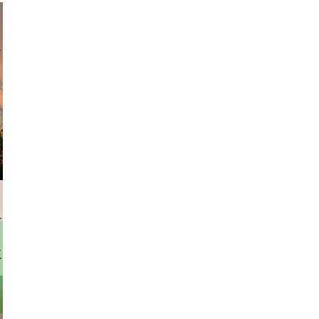
am avant
rhofer