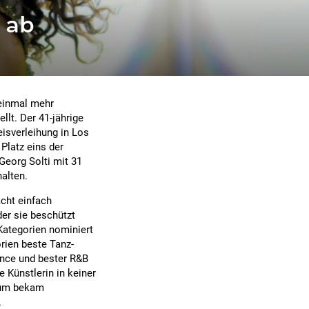
 ab
einmal mehr
lt. Der 41-jährige
isverleihung in Los
Platz eins der
 Georg Solti mit 31
alten.
acht einfach
der sie beschützt
Kategorien nominiert
rien beste Tanz-
ance und bester R&B
 Künstlerin in keiner
bum bekam
.