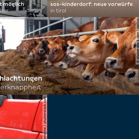
rt möglich
sos-kinderdorf: neue vorwürfe
sser
in tirol
© shutterstock.com | 
chlachtungen
terknappheit
© joerg lantelme / shutterstock.com