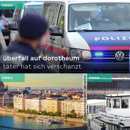
überfall auf dorotheum
täter hat sich verschanzt
© shutterstock.com | alexanton