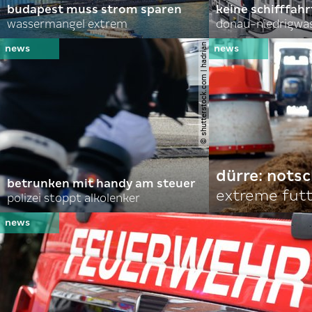
budapest muss strom sparen
keine schifffah
wassermangel extrem
donau-niedrigwa
© shutterstock.com | hadrian
dürre: nots
betrunken mit handy am steuer
extreme fut
polizei stoppt alkolenker