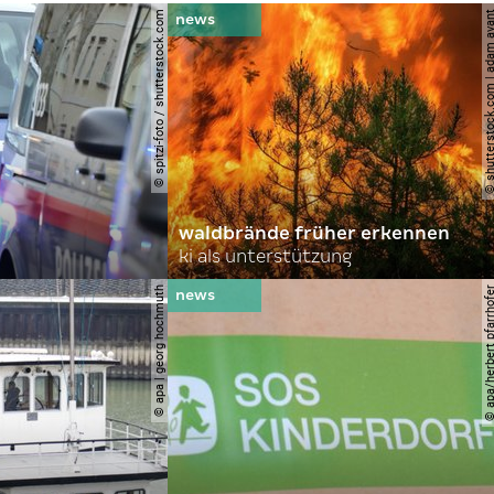
© spitzi-foto / shutterstock.com
© shutterstock.com | ad
waldbrände früher erkennen
ki als unterstützung
© apa | georg hochmuth
© apa/herbert pfar