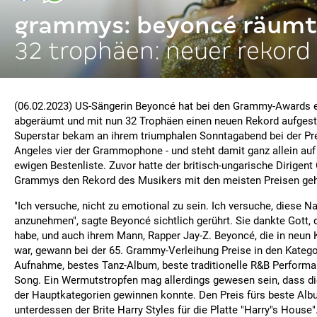
grammys: beyoncé räumt
32 trophäen: neuer rekord
(06.02.2023) US-Sängerin Beyoncé hat bei den Grammy-Awards 
abgeräumt und mit nun 32 Trophäen einen neuen Rekord aufgestel
Superstar bekam an ihrem triumphalen Sonntagabend bei der Pre
Angeles vier der Grammophone - und steht damit ganz allein auf 
ewigen Bestenliste. Zuvor hatte der britisch-ungarische Dirigent
Grammys den Rekord des Musikers mit den meisten Preisen geh
"Ich versuche, nicht zu emotional zu sein. Ich versuche, diese N
anzunehmen", sagte Beyoncé sichtlich gerührt. Sie dankte Gott, 
habe, und auch ihrem Mann, Rapper Jay-Z. Beyoncé, die in neun 
war, gewann bei der 65. Grammy-Verleihung Preise in den Katego
Aufnahme, bestes Tanz-Album, beste traditionelle R&B Perform
Song. Ein Wermutstropfen mag allerdings gewesen sein, dass die
der Hauptkategorien gewinnen konnte. Den Preis fürs beste Al
unterdessen der Brite Harry Styles für die Platte "Harry"s House"