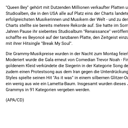
"Queen Bey" gehört mit Dutzenden Millionen verkaufter Platten 
Studioalben, die in den USA alle auf Platz eins der Charts landet
erfolgreichsten Musikerinnen und Musikern der Welt - und zu den
Charts stellte sie bereits mehrere Rekorde auf. Sie hatte im S
Jahren Pause ihr siebentes Studioalbum "Renaissance" veröffent
schaffte es Beyoncé auf der tanzbaren Platte, den Zeitgeist einz
mit ihrer Hitsingle "Break My Soul".
Die Grammy-Musikpreise wurden in der Nacht zum Montag feierli
Moderiert wurde die Gala erneut von Comedian Trevor Noah - Firs
goldenem Kleid verkündete die Siegerin in der Kategorie Song d
zudem einen Protestsong aus dem Iran gegen die Unterdrückung
Styles spielte seinen Hit "As it was" in einem silbernen Glitzer-O
ein wenig aus wie ein Lametta-Baum. Insgesamt wurden dieses J
Grammys in 91 Kategorien vergeben werden.
(APA/CD)