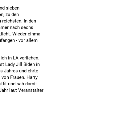
und sieben
en, zu den
 reichsten. In den
ommer nach sechs
licht. Wieder einmal
ufangen - vor allem
ch in LA verliehen.
t Lady Jill Biden in
es Jahres und ehrte
 von Frauen. Harry
utfit und sah damit
ahr laut Veranstalter