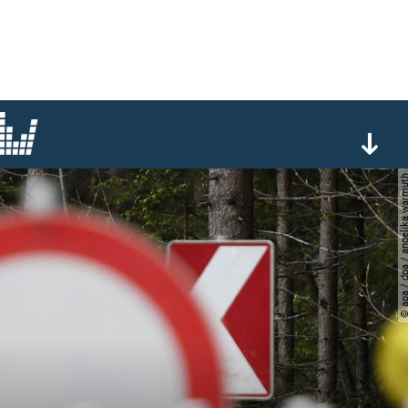
© apa / dpa / angelika 