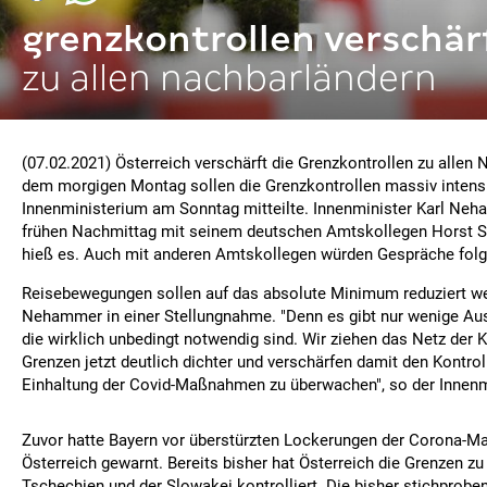
grenzkontrollen verschär
zu allen nachbarländern
(07.02.2021) Österreich verschärft die Grenzkontrollen zu allen
dem morgigen Montag sollen die Grenzkontrollen massiv intensi
Innenministerium am Sonntag mitteilte. Innenminister Karl Ne
frühen Nachmittag mit seinem deutschen Amtskollegen Horst Se
hieß es. Auch mit anderen Amtskollegen würden Gespräche folg
Reisebewegungen sollen auf das absolute Minimum reduziert wer
Nehammer in einer Stellungnahme. "Denn es gibt nur wenige A
die wirklich unbedingt notwendig sind. Wir ziehen das Netz der 
Grenzen jetzt deutlich dichter und verschärfen damit den Kontrol
Einhaltung der Covid-Maßnahmen zu überwachen", so der Innenm
Zuvor hatte Bayern vor überstürzten Lockerungen der Corona-
Österreich gewarnt. Bereits bisher hat Österreich die Grenzen zu
Tschechien und der Slowakei kontrolliert. Die bisher stichprob