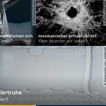
© shutterstock.com | stokkete
© shutterstock.com | o
rvielfachen sich
mexikanischer influencer tot
 wien
täter feuerten auf opfer
© shutterstock.com | so
riertruhe
iert