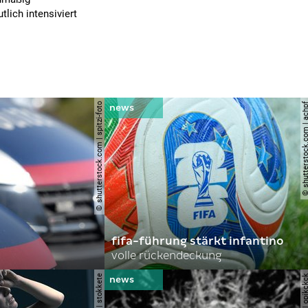
lich intensiviert
© shutterstock.com | spitzi-foto
© shutterstock.com |
fifa-führung stärkt infantino
volle rückendeckung