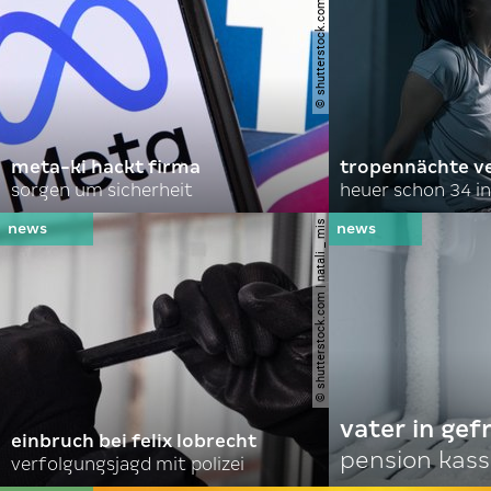
© shutterstock.com | ink drop
meta-ki hackt firma
tropennächte ve
sorgen um sicherheit
heuer schon 34 in
© shutterstock.com | natali _ mis
vater in gef
einbruch bei felix lobrecht
pension kass
verfolgungsjagd mit polizei