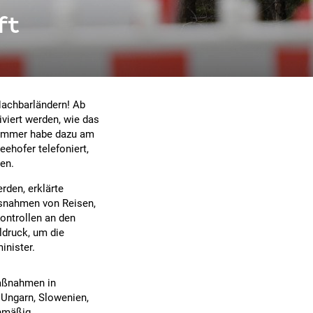
ft
 Nachbarländern! Ab
viert werden, wie das
hammer habe dazu am
ehofer telefoniert,
en.
den, erklärte
usnahmen von Reisen,
Kontrollen an den
ldruck, um die
inister.
Maßnahmen in
 Ungarn, Slowenien,
enmäßig