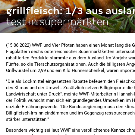
grillfleisch: 1/3 aus ausl
test in supermärkten
(15.06.2022) WWF und Vier Pfoten haben einen Monat lang die Gr
Flugblättern sechs österreichischer Supermarktketten untersucht 
rabattierten Produkte stammte aus dem Ausland. Im Vorjahr wa
Fünfte, so die Tierschutzorganisationen. Auch die billigsten Ange
Grillwürstel um 2,99 und ein Kilo Hühnerschenkel, waren importie
"Die als Lockmittel eingesetzten Rabatte befeuern den Fleisch
des Klimas und der Umwelt. Zusätzlich setzen Billigimporte die
Landwirtschaft unter Druck", meinte WWF-Mitarbeiterin Hannah-H
der Politik wünscht man sich ein grundlegendes Umdenken im H
soziale Ernährungswende. "Die Bundesregierung muss den klim
Billigfleisch-Irrsinn eindämmen und im Gegenzug ressourcensc
stärker unterstützen."
Besonders wichtig sei laut WWF eine verpflichtende Kennzeichnu