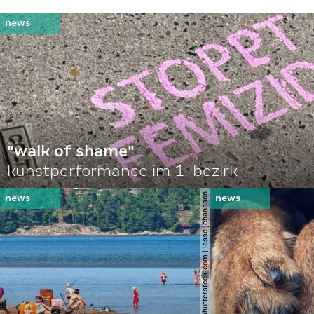
"walk of shame"
kunstperformance im 1. bezirk
© shutterstock.com | lasse johansson