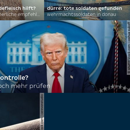
efleisch hilft?
dürre: tote soldaten gefunden
nordkoreas sommerliche empfehlungen
wehrmachtssoldaten in donau
© shutterstock.com | joshu
ontrolle?
noch mehr prüfen
© shutterstock.com | cerevonstudio