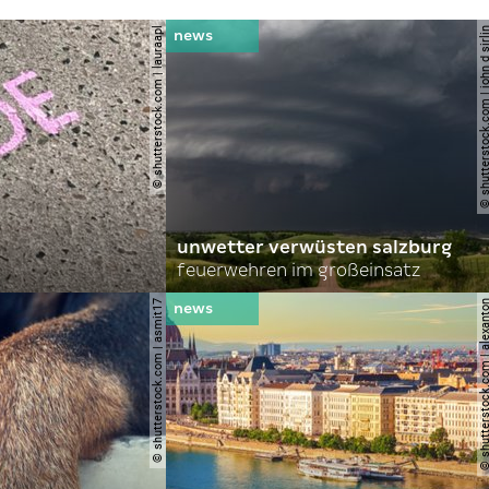
© shutterstock.com | lauraapl
© shutterstock.com | john 
unwetter verwüsten salzburg
feuerwehren im großeinsatz
© shutterstock.com | asmit17
© shutterstock.com | al