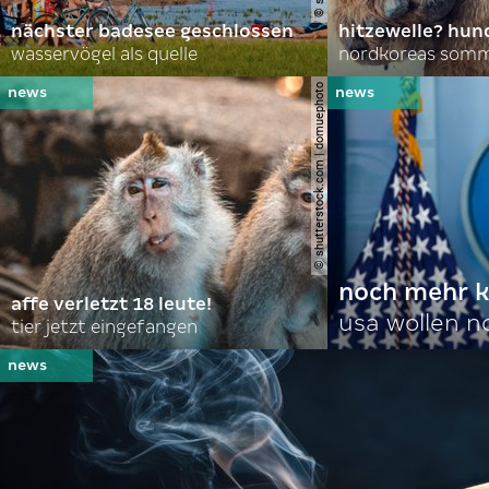
nächster badesee geschlossen
hitzewelle? hund
wasservögel als quelle
© shutterstock.com | domuephoto
noch mehr k
affe verletzt 18 leute!
usa wollen 
tier jetzt eingefangen