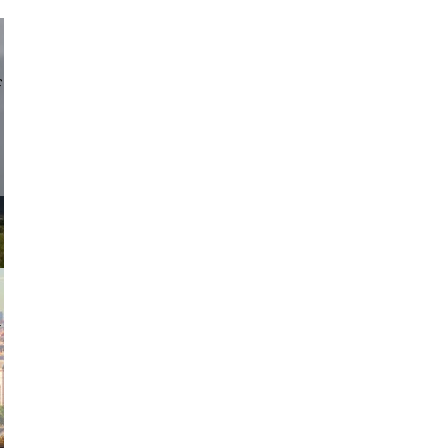
d sirlin
exanton