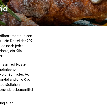
and
illsortimente in den
- ein Drittel der 297
r es noch jedes
bote, ein Kilo
rt.
konsum auf Kosten
 heimische
eidi Schindler. Von
andel und eine öko-
aschädlichen
honende Lebensmittel
ng aller