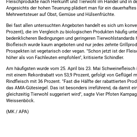
Fleischprodukte nach Herkunft und Tierwohl im Handel und in d
Angesichts der hohen Teuerung plädiert man für ein dauerhafte
Mehrwertsteuer auf Obst, Gemüse und Hülsenfrüchte.
Bei fast allen untersuchten Angeboten handelt es sich um konve
Prozent), die im Vergleich zu biologischen Produkten häufig unt
bedenklicheren Bedingungen und geringeren Tierwohlstandards h
Biofleisch wurde kaum angeboten und nur jedes zehnte Grillprod
Prospekten ist vegetarisch oder vegan. "Schon jetzt ist der Fle
höher als von Fachleuten empfohlen", kritisierte Schindler.
Am häufigsten wurde vom 25. April bis 23. Mai Schweinefleisch 
mit einem Rekordrabatt von 53,9 Prozent, gefolgt von Geflügel m
Rindfleisch mit 36 Prozent. "Fast die Hälfte der rabattierten Pr
das AMA-Gütesiegel. Das ist besonders irreführend, da damit e
gleichzeitig Tierwohl suggeriert wird", sagte Vier Pfoten Kampag
Weissenböck.
(MK / APA)