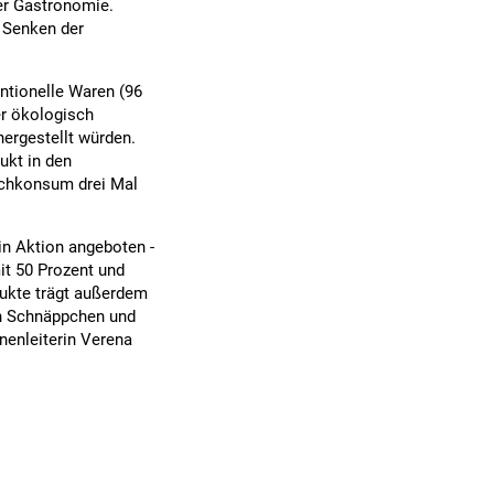
er Gastronomie.
s Senken der
ntionelle Waren (96
er ökologisch
ergestellt würden.
ukt in den
ischkonsum drei Mal
in Aktion angeboten -
it 50 Prozent und
odukte trägt außerdem
in Schnäppchen und
nenleiterin Verena