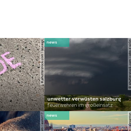
© shutterstock.com | lauraapl
© shutterstock.com | john 
unwetter verwüsten salzburg
feuerwehren im großeinsatz