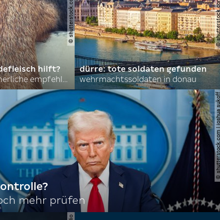
© shutterstock.com | asmit17
© shutterstock.com | al
efleisch hilft?
dürre: tote soldaten gefunden
nordkoreas sommerliche empfehlungen
wehrmachtssoldaten in donau
© shutterstock.com | joshu
ontrolle?
noch mehr prüfen