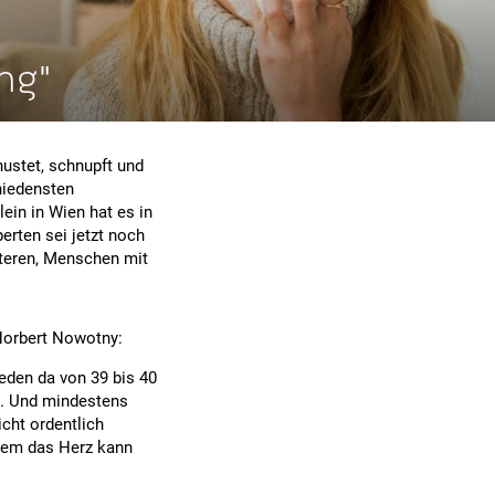
ng"
 hustet, schnupft und
chiedensten
ein in Wien hat es in
erten sei jetzt noch
Älteren, Menschen mit
 Norbert Nowotny:
reden da von 39 bis 40
. Und mindestens
cht ordentlich
llem das Herz kann