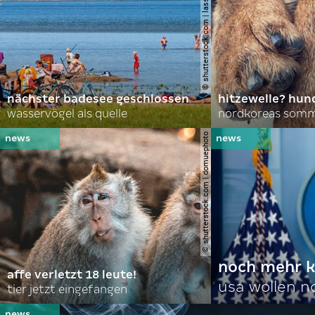
© shutterstock.com | lasse johansson
nächster badesee geschlossen
hitzewelle? hund
wasservögel als quelle
© shutterstock.com | domuephoto
noch mehr k
affe verletzt 18 leute!
usa wollen 
tier jetzt eingefangen