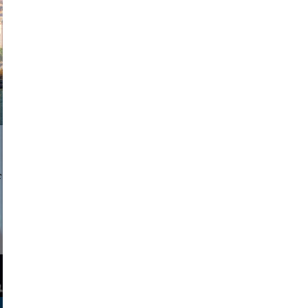
exanton
a sukoff