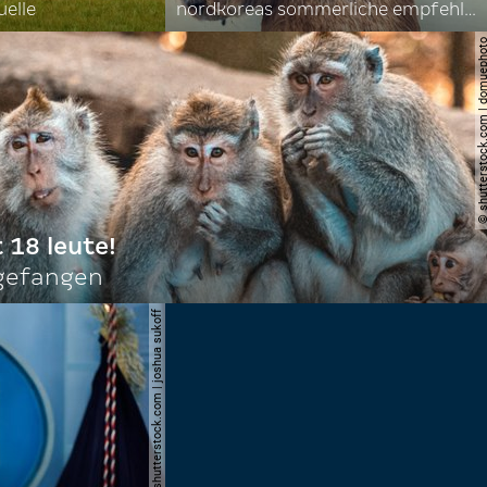
uelle
nordkoreas sommerliche empfehlungen
© shutterstock.com | do
t 18 leute!
ngefangen
© shutterstock.com | joshua sukoff