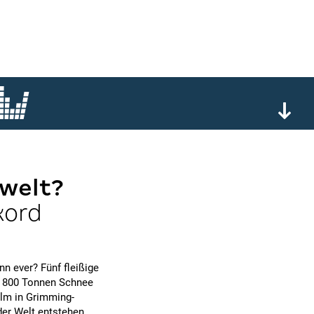
welt?
kord
n ever? Fünf fleißige
en 800 Tonnen Schnee
alm in Grimming-
er Welt entstehen.