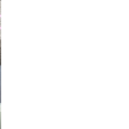
auraapl
asmit17