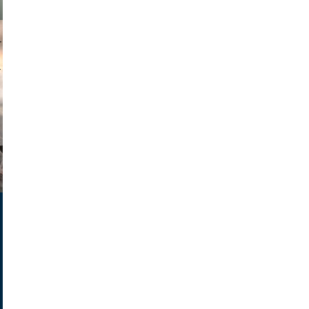
muephoto