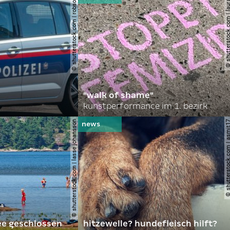
© shutterstock.com | robson90
© shutterstock.com | l
"walk of shame"
kunstperformance im 1. bezirk
© shutterstock.com | lasse johansson
© shutterstock.com | 
ee geschlossen
hitzewelle? hundefleisch hilft?